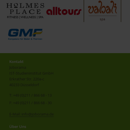
Kontakt
Joborama
IST-Studieninstitut GmbH
Erkrather Str. 220a-c
40233 Düsseldorf
T: +49 (0)211 / 866 68 - 13
F: +49 (0)211 / 866 68 - 30
E-Mail: info@joborama.de
Über Uns