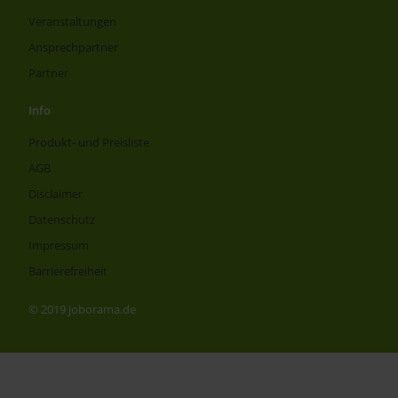
Veranstaltungen
Ansprechpartner
Partner
Info
Produkt- und Preisliste
AGB
Disclaimer
Datenschutz
Impressum
Barrierefreiheit
© 2019 joborama.de