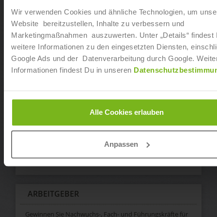
Arbeitsmarktbereiche Sport, Fitness, Wellness, Tourismus,
Wir verwenden Cookies und ähnliche Technologien, um unse
Hotellerie, Gastronomie, Event, Medien und Wirtschaft
Website bereitzustellen, Inhalte zu verbessern und
spezialisiert hat.
Marketingmaßnahmen auszuwerten. Unter „Details“ findest
weitere Informationen zu den eingesetzten Diensten, einschli
FÜR JOBSUCHENDE
Google Ads und der Datenverarbeitung durch Google. Weite
Informationen findest Du in unseren
Datenschutzbestimmu
Auf Joborama.de bieten wir Ihnen zahlreiche Services für
Ihre Jobsuche:
My Joborama
Alle Cookies erlauben
Jobalarm (Jobs per Mail)
Bewerbungstipps
Ausbildungsbetrieb finden
Anpassen
Veranstaltungen
Hilfe/FAQ
ARBEITGEBER
Gewinnen Sie Nachwuchs-, Fach- und Führungskräfte für