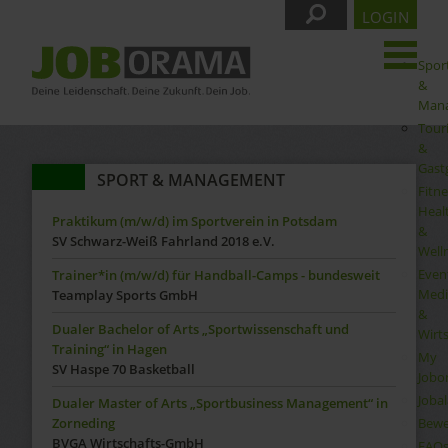
LOGIN
Spor
&
Man
Tour
&
Gast
SPORT & MANAGEMENT
Fitne
Heal
Praktikum (m/w/d) im Sportverein in Potsdam
&
SV Schwarz-Weiß Fahrland 2018 e.V.
Well
Even
Trainer*in (m/w/d) für Handball-Camps - bundesweit
Medi
Teamplay Sports GmbH
&
Dualer Bachelor of Arts „Sportwissenschaft und
Wirt
Training“ in Hagen
My
SV Haspe 70 Basketball
Jobo
Joba
Dualer Master of Arts „Sportbusiness Management“ in
Bewe
Zorneding
BVGA Wirtschafts-GmbH
FAQ