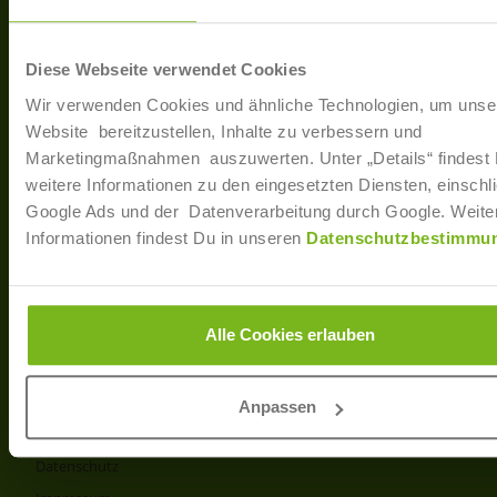
40233 Düsseldorf
Arbe
Regis
T: +49 (0)211 / 866 68 - 13
Diese Webseite verwendet Cookies
F: +49 (0)211 / 866 68 - 30
Wir verwenden Cookies und ähnliche Technologien, um unse
E-Mail: info@joborama.de
Website bereitzustellen, Inhalte zu verbessern und
Marketingmaßnahmen auszuwerten. Unter „Details“ findest
Über Uns
weitere Informationen zu den eingesetzten Diensten, einschli
Google Ads und der Datenverarbeitung durch Google. Weite
Veranstaltungen
Informationen findest Du in unseren
Datenschutzbestimmu
Ansprechpartner
Partner
Info
Alle Cookies erlauben
Produkt- und Preisliste
AGB
Anpassen
Disclaimer
Datenschutz