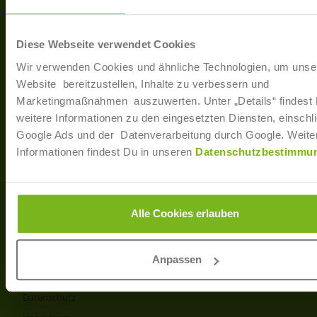
40233 Düsseldorf
Arbe
Regis
T: +49 (0)211 / 866 68 - 13
Diese Webseite verwendet Cookies
F: +49 (0)211 / 866 68 - 30
Wir verwenden Cookies und ähnliche Technologien, um unse
E-Mail: info@joborama.de
Website bereitzustellen, Inhalte zu verbessern und
Marketingmaßnahmen auszuwerten. Unter „Details“ findest
Über Uns
weitere Informationen zu den eingesetzten Diensten, einschli
Google Ads und der Datenverarbeitung durch Google. Weite
Veranstaltungen
Informationen findest Du in unseren
Datenschutzbestimmu
Ansprechpartner
Partner
Info
Alle Cookies erlauben
Produkt- und Preisliste
AGB
Anpassen
Disclaimer
Datenschutz