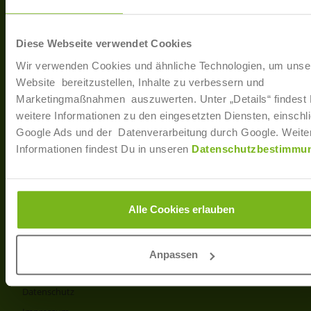
40233 Düsseldorf
Arbe
Regis
T: +49 (0)211 / 866 68 - 13
Diese Webseite verwendet Cookies
F: +49 (0)211 / 866 68 - 30
Wir verwenden Cookies und ähnliche Technologien, um unse
E-Mail: info@joborama.de
Website bereitzustellen, Inhalte zu verbessern und
Marketingmaßnahmen auszuwerten. Unter „Details“ findest
Über Uns
weitere Informationen zu den eingesetzten Diensten, einschli
Google Ads und der Datenverarbeitung durch Google. Weite
Veranstaltungen
Informationen findest Du in unseren
Datenschutzbestimmu
Ansprechpartner
Partner
Info
Alle Cookies erlauben
Produkt- und Preisliste
AGB
Anpassen
Disclaimer
Datenschutz