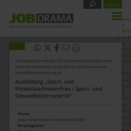
LOGIN
Spor
&
Man
Tour
&
Gast
Fitne
In Kooperation mit dem IST-Studieninstitut bieten wir in
Heal
unserem Fitnessclub innerhalb von 36 Monaten eine
&
betriebliche Ausbildung an.
Well
Even
Ausbildung „Sport- und
Medi
Fitnesskaufmann:frau / Sport- und
&
Gesundheitstrainer:in“
Wirt
My
Jobo
Firma:
Joba
Gesundheitszentrum Kerzmann GmbH
Bewe
Einsatzgebiet:
FAQ