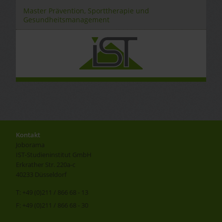
Master Prävention, Sporttherapie und
Gesundheitsmanagement
Kontakt
Joborama
IST-Studieninstitut GmbH
Erkrather Str. 220a-c
40233 Düsseldorf
T: +49 (0)211 / 866 68 - 13
F: +49 (0)211 / 866 68 - 30