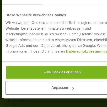
40233 Düsseldorf
Arbe
Regis
T: +49 (0)211 / 866 68 - 13
Diese Webseite verwendet Cookies
F: +49 (0)211 / 866 68 - 30
Wir verwenden Cookies und ähnliche Technologien, um unse
E-Mail: info@joborama.de
Website bereitzustellen, Inhalte zu verbessern und
Marketingmaßnahmen auszuwerten. Unter „Details“ findest
Über Uns
weitere Informationen zu den eingesetzten Diensten, einschli
Google Ads und der Datenverarbeitung durch Google. Weite
Veranstaltungen
Informationen findest Du in unseren
Datenschutzbestimmu
Ansprechpartner
Partner
Info
Alle Cookies erlauben
Produkt- und Preisliste
AGB
Anpassen
Disclaimer
Datenschutz