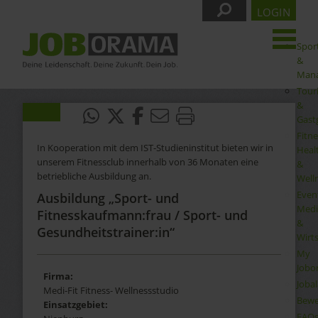
LOGIN
Spor
&
Man
Tour
&
Gast
Fitne
In Kooperation mit dem IST-Studieninstitut bieten wir in
Heal
unserem Fitnessclub innerhalb von 36 Monaten eine
&
betriebliche Ausbildung an.
Well
Even
Ausbildung „Sport- und
Medi
Fitnesskaufmann:frau / Sport- und
&
Gesundheitstrainer:in“
Wirt
My
Jobo
Firma:
Joba
Medi-Fit Fitness- Wellnessstudio
Bewe
Einsatzgebiet:
FAQ