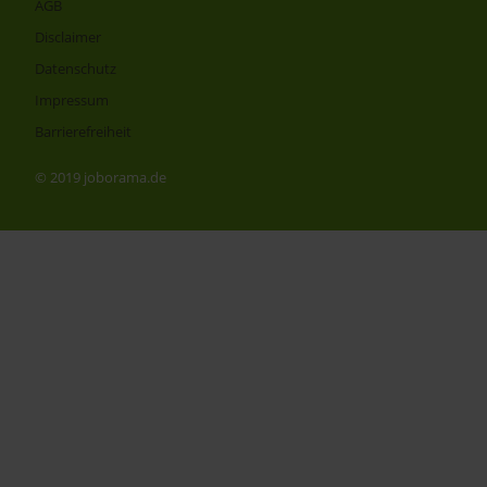
AGB
Disclaimer
Datenschutz
Impressum
Barrierefreiheit
© 2019 joborama.de