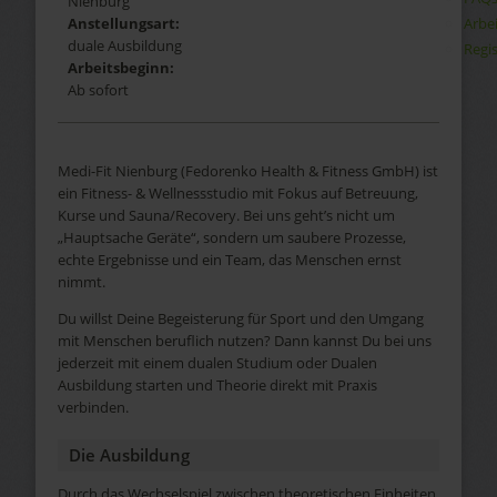
Nienburg
Arbe
Anstellungsart:
duale Ausbildung
Regis
Arbeitsbeginn:
Ab sofort
Medi-Fit Nienburg (Fedorenko Health & Fitness GmbH) ist
ein Fitness- & Wellnessstudio mit Fokus auf Betreuung,
Kurse und Sauna/Recovery. Bei uns geht’s nicht um
„Hauptsache Geräte“, sondern um saubere Prozesse,
echte Ergebnisse und ein Team, das Menschen ernst
nimmt.
Du willst Deine Begeisterung für Sport und den Umgang
mit Menschen beruflich nutzen? Dann kannst Du bei uns
jederzeit mit einem dualen Studium oder Dualen
Ausbildung starten und Theorie direkt mit Praxis
verbinden.
Die Ausbildung
Durch das Wechselspiel zwischen theoretischen Einheiten