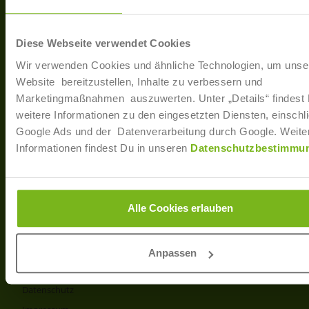
40233 Düsseldorf
Arbe
Regis
T: +49 (0)211 / 866 68 - 13
Diese Webseite verwendet Cookies
F: +49 (0)211 / 866 68 - 30
Wir verwenden Cookies und ähnliche Technologien, um unse
E-Mail: info@joborama.de
Website bereitzustellen, Inhalte zu verbessern und
Marketingmaßnahmen auszuwerten. Unter „Details“ findest
Über Uns
weitere Informationen zu den eingesetzten Diensten, einschli
Google Ads und der Datenverarbeitung durch Google. Weite
Veranstaltungen
Informationen findest Du in unseren
Datenschutzbestimmu
Ansprechpartner
Partner
Info
Alle Cookies erlauben
Produkt- und Preisliste
AGB
Anpassen
Disclaimer
Datenschutz