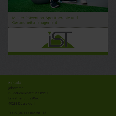
Master Prävention, Sporttherapie und
Gesundheitsmanagement
Kontakt
Joborama
IST-Studieninstitut GmbH
Erkrather Str. 220a-c
40233 Düsseldorf
T: +49 (0)211 / 866 68 - 13