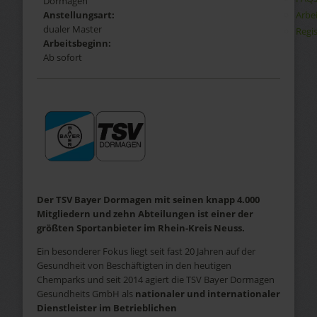
Dormagen
Arbe
Anstellungsart:
dualer Master
Regis
Arbeitsbeginn:
Ab sofort
Der TSV Bayer Dormagen mit seinen knapp 4.000
Mitgliedern und zehn Abteilungen ist einer der
größten Sportanbieter im Rhein-Kreis Neuss.
Ein besonderer Fokus liegt seit fast 20 Jahren auf der
Gesundheit von Beschäftigten in den heutigen
Chemparks und seit 2014 agiert die TSV Bayer Dormagen
Gesundheits GmbH als
nationaler und internationaler
Dienstleister im Betrieblichen