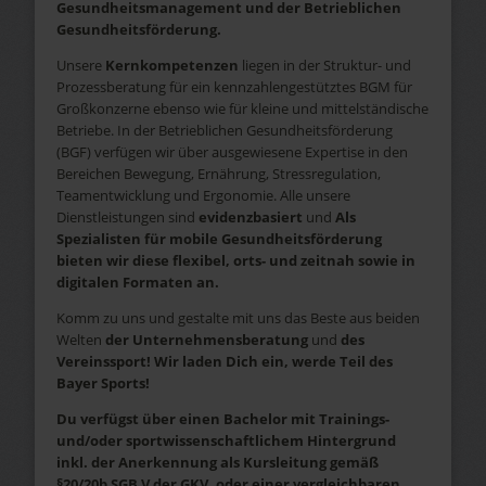
Gesundheitsmanagement und der Betrieblichen
Gesundheitsförderung.
Unsere
Kernkompetenzen
liegen in der Struktur- und
Prozessberatung für ein kennzahlengestütztes BGM für
Großkonzerne ebenso wie für kleine und mittelständische
Betriebe. In der Betrieblichen Gesundheitsförderung
(BGF) verfügen wir über ausgewiesene Expertise in den
Bereichen Bewegung, Ernährung, Stressregulation,
Teamentwicklung und Ergonomie. Alle unsere
Dienstleistungen sind
evidenzbasiert
und
Als
Spezialisten für mobile Gesundheitsförderung
bieten wir diese flexibel, orts- und zeitnah sowie in
digitalen Formaten an.
Komm zu uns und gestalte mit uns das Beste aus beiden
Welten
der Unternehmensberatung
und
des
Vereinssport!
Wir laden Dich ein, werde Teil des
Bayer Sports!
Du verfügst über einen Bachelor mit Trainings-
und/oder sportwissenschaftlichem Hintergrund
inkl. der Anerkennung als Kursleitung gemäß
§20/20b SGB V der GKV, oder einer vergleichbaren