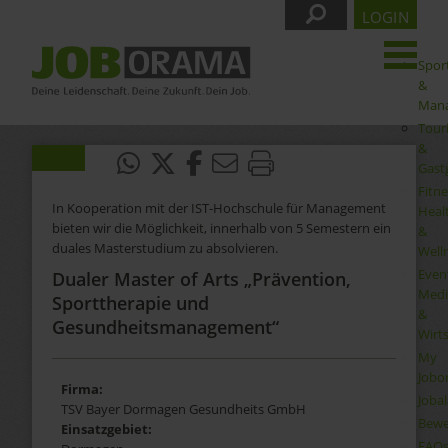
LOGIN
Spor
&
Man
Tour
&
Gast
Fitne
In Kooperation mit der IST-Hochschule für Management
Heal
bieten wir die Möglichkeit, innerhalb von 5 Semestern ein
&
duales Masterstudium zu absolvieren.
Well
Even
Dualer Master of Arts „Prävention,
Medi
Sporttherapie und
&
Gesundheitsmanagement“
Wirt
My
Jobo
Firma:
Joba
TSV Bayer Dormagen Gesundheits GmbH
Bewe
Einsatzgebiet:
FAQ