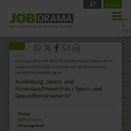
LOGIN
Spor
&
Man
Tour
&
Gast
Fitne
In Kooperation mit dem IST-Studieninstitut bieten wir in
Heal
unserem Fitnessclub innerhalb von 36 Monaten eine
&
betriebliche Ausbildung an.
Well
Even
Ausbildung „Sport- und
Medi
Fitnesskaufmann:frau / Sport- und
&
Gesundheitstrainer:in“
Wirt
My
Jobo
Firma:
Joba
BIONIC-Sport
Bewe
Einsatzgebiet:
FAQ