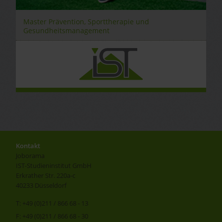
Master Prävention, Sporttherapie und
Gesundheitsmanagement
Kontakt
Joborama
IST-Studieninstitut GmbH
Erkrather Str. 220a-c
40233 Düsseldorf
T: +49 (0)211 / 866 68 - 13
F: +49 (0)211 / 866 68 - 30