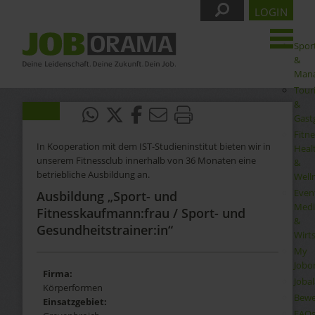
LOGIN
Spor
&
Man
Tour
&
Gast
Fitne
In Kooperation mit dem IST-Studieninstitut bieten wir in
Heal
unserem Fitnessclub innerhalb von 36 Monaten eine
&
betriebliche Ausbildung an.
Well
Even
Ausbildung „Sport- und
Medi
Fitnesskaufmann:frau / Sport- und
&
Gesundheitstrainer:in“
Wirt
My
Jobo
Firma:
Joba
Körperformen
Bewe
Einsatzgebiet:
FAQ