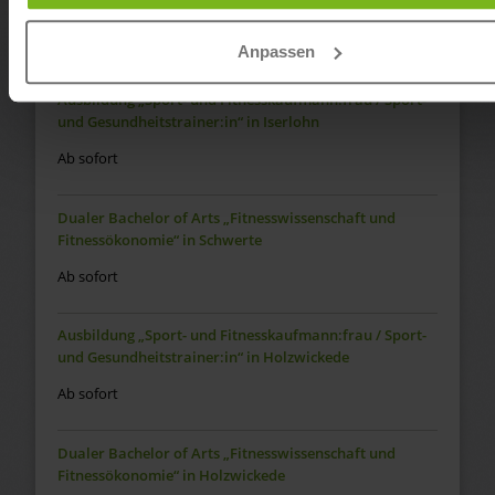
Fitnessökonomie“ in Iserlohn
Ab sofort
Anpassen
Ausbildung „Sport- und Fitnesskaufmann:frau / Sport-
und Gesundheitstrainer:in“ in Iserlohn
Ab sofort
Dualer Bachelor of Arts „Fitnesswissenschaft und
Fitnessökonomie“ in Schwerte
Ab sofort
Ausbildung „Sport- und Fitnesskaufmann:frau / Sport-
und Gesundheitstrainer:in“ in Holzwickede
Ab sofort
Dualer Bachelor of Arts „Fitnesswissenschaft und
Fitnessökonomie“ in Holzwickede