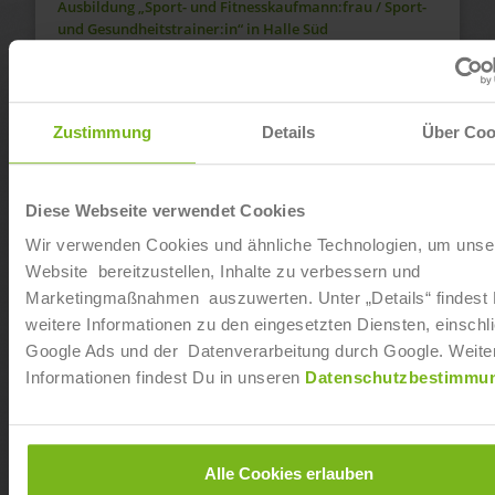
Ausbildung „Sport- und Fitnesskaufmann:frau / Sport-
und Gesundheitstrainer:in“ in Halle Süd
Ab sofort
Dualer Bachelor of Arts „Fitnesswissenschaft und
Zustimmung
Details
Über Coo
Fitnessökonomie“ in Hamburg Bramfeld
Ab sofort
Diese Webseite verwendet Cookies
Dualer Bachelor of Arts „Fitnesswissenschaft und
Wir verwenden Cookies und ähnliche Technologien, um unse
Fitnessökonomie“ in Hamburg Barmbek
Website bereitzustellen, Inhalte zu verbessern und
Marketingmaßnahmen auszuwerten. Unter „Details“ findest
Ab sofort
weitere Informationen zu den eingesetzten Diensten, einschli
Google Ads und der Datenverarbeitung durch Google. Weite
Ausbildung „Sport- und Fitnesskaufmann:frau / Sport-
Informationen findest Du in unseren
Datenschutzbestimmu
und Gesundheitstrainer:in“ in Schwerte
Ab sofort
Alle Cookies erlauben
Dualer Bachelor of Arts „Fitnesswissenschaft und