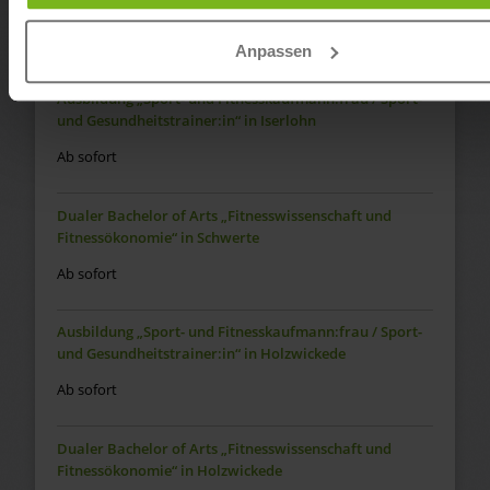
Fitnessökonomie“ in Iserlohn
Ab sofort
Anpassen
Ausbildung „Sport- und Fitnesskaufmann:frau / Sport-
und Gesundheitstrainer:in“ in Iserlohn
Ab sofort
Dualer Bachelor of Arts „Fitnesswissenschaft und
Fitnessökonomie“ in Schwerte
Ab sofort
Ausbildung „Sport- und Fitnesskaufmann:frau / Sport-
und Gesundheitstrainer:in“ in Holzwickede
Ab sofort
Dualer Bachelor of Arts „Fitnesswissenschaft und
Fitnessökonomie“ in Holzwickede