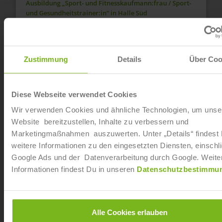
Ausbildung „Sport- und Fitnesskaufmann:frau / Sport-
und Gesundheitstrainer:in“ in Halle Süd
Ab sofort
Dualer Bachelor of Arts „Fitnesswissenschaft und
Zustimmung
Details
Über Coo
Fitnessökonomie“ in Hamburg Bramfeld
Ab sofort
Diese Webseite verwendet Cookies
Dualer Bachelor of Arts „Fitnesswissenschaft und
Wir verwenden Cookies und ähnliche Technologien, um unse
Fitnessökonomie“ in Hamburg Barmbek
Website bereitzustellen, Inhalte zu verbessern und
Marketingmaßnahmen auszuwerten. Unter „Details“ findest
Ab sofort
weitere Informationen zu den eingesetzten Diensten, einschli
Google Ads und der Datenverarbeitung durch Google. Weite
Ausbildung „Sport- und Fitnesskaufmann:frau / Sport-
Informationen findest Du in unseren
Datenschutzbestimmu
und Gesundheitstrainer:in“ in Schwerte
Ab sofort
Alle Cookies erlauben
Dualer Bachelor of Arts „Fitnesswissenschaft und