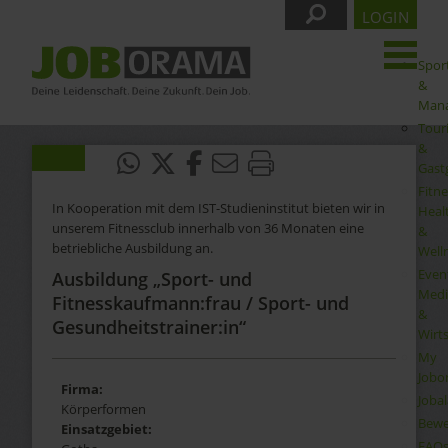
LOGIN
Spor
&
Man
Tour
&
Gast
Fitne
In Kooperation mit dem IST-Studieninstitut bieten wir in
Heal
unserem Fitnessclub innerhalb von 36 Monaten eine
&
betriebliche Ausbildung an.
Well
Even
Ausbildung „Sport- und
Medi
Fitnesskaufmann:frau / Sport- und
&
Gesundheitstrainer:in“
Wirt
My
Jobo
Firma:
Joba
Körperformen
Bewe
Einsatzgebiet:
FAQ