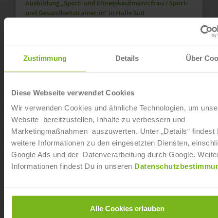
Ausbildung „Sport- und Fitnesskaufmann:frau / Sport-
und Gesundheitstrainer:in“ in Halle Süd
Ab sofort
Dualer Bachelor of Arts „Fitnesswissenschaft und
Zustimmung
Details
Über Coo
Fitnessökonomie“ in Hamburg Bramfeld
Ab sofort
Diese Webseite verwendet Cookies
Dualer Bachelor of Arts „Fitnesswissenschaft und
Wir verwenden Cookies und ähnliche Technologien, um unse
Fitnessökonomie“ in Hamburg Barmbek
Website bereitzustellen, Inhalte zu verbessern und
Marketingmaßnahmen auszuwerten. Unter „Details“ findest
Ab sofort
weitere Informationen zu den eingesetzten Diensten, einschli
Google Ads und der Datenverarbeitung durch Google. Weite
Ausbildung „Sport- und Fitnesskaufmann:frau / Sport-
Informationen findest Du in unseren
Datenschutzbestimmu
und Gesundheitstrainer:in“ in Schwerte
Ab sofort
Alle Cookies erlauben
Dualer Bachelor of Arts „Fitnesswissenschaft und