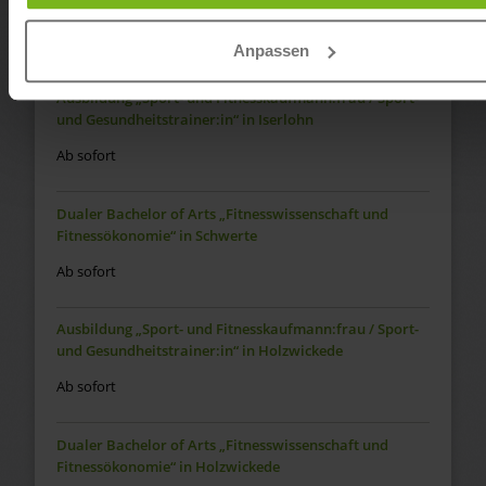
Fitnessökonomie“ in Iserlohn
Ab sofort
Anpassen
Ausbildung „Sport- und Fitnesskaufmann:frau / Sport-
und Gesundheitstrainer:in“ in Iserlohn
Ab sofort
Dualer Bachelor of Arts „Fitnesswissenschaft und
Fitnessökonomie“ in Schwerte
Ab sofort
Ausbildung „Sport- und Fitnesskaufmann:frau / Sport-
und Gesundheitstrainer:in“ in Holzwickede
Ab sofort
Dualer Bachelor of Arts „Fitnesswissenschaft und
Fitnessökonomie“ in Holzwickede