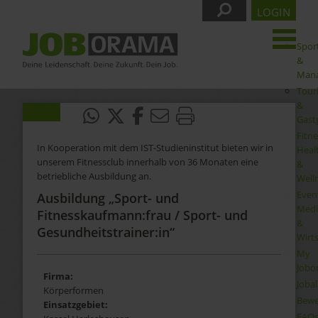
LOGIN
Spor
&
Man
Tour
&
Gast
Fitne
In Kooperation mit dem IST-Studieninstitut bieten wir in
Heal
unserem Fitnessclub innerhalb von 36 Monaten eine
&
betriebliche Ausbildung an.
Well
Even
Ausbildung „Sport- und
Medi
Fitnesskaufmann:frau / Sport- und
&
Gesundheitstrainer:in“
Wirt
My
Jobo
Firma:
Joba
Körperformen
Bewe
Einsatzgebiet:
FAQ