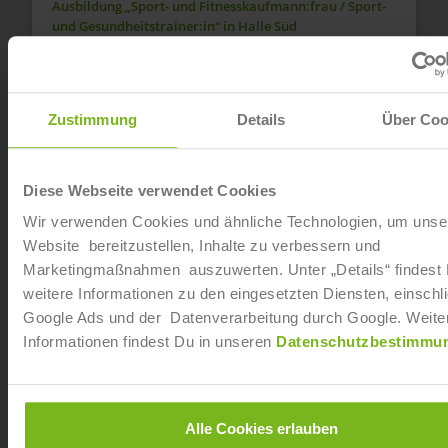
Ausbildung „Sport- und Fitnesskaufmann:frau / Sport-
und Gesundheitstrainer:in“ in Halle Süd
Ab sofort
Dualer Bachelor of Arts „Fitnesswissenschaft und
Zustimmung
Details
Über Coo
Fitnessökonomie“ in Hamburg Bramfeld
Ab sofort
Diese Webseite verwendet Cookies
Dualer Bachelor of Arts „Fitnesswissenschaft und
Wir verwenden Cookies und ähnliche Technologien, um unse
Fitnessökonomie“ in Hamburg Barmbek
Website bereitzustellen, Inhalte zu verbessern und
Marketingmaßnahmen auszuwerten. Unter „Details“ findest
Ab sofort
weitere Informationen zu den eingesetzten Diensten, einschli
Google Ads und der Datenverarbeitung durch Google. Weite
Ausbildung „Sport- und Fitnesskaufmann:frau / Sport-
Informationen findest Du in unseren
Datenschutzbestimmu
und Gesundheitstrainer:in“ in Schwerte
Ab sofort
Alle Cookies erlauben
Dualer Bachelor of Arts „Fitnesswissenschaft und