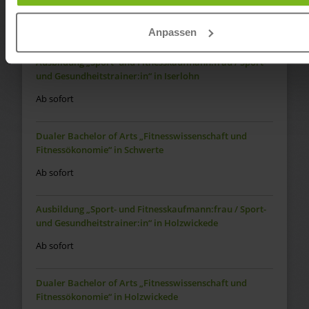
Fitnessökonomie“ in Iserlohn
Ab sofort
Anpassen
Ausbildung „Sport- und Fitnesskaufmann:frau / Sport-
und Gesundheitstrainer:in“ in Iserlohn
Ab sofort
Dualer Bachelor of Arts „Fitnesswissenschaft und
Fitnessökonomie“ in Schwerte
Ab sofort
Ausbildung „Sport- und Fitnesskaufmann:frau / Sport-
und Gesundheitstrainer:in“ in Holzwickede
Ab sofort
Dualer Bachelor of Arts „Fitnesswissenschaft und
Fitnessökonomie“ in Holzwickede