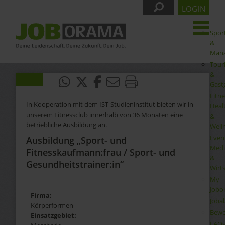
LOGIN
Spor
&
Man
Tour
&
Gast
Fitne
In Kooperation mit dem IST-Studieninstitut bieten wir in
Heal
unserem Fitnessclub innerhalb von 36 Monaten eine
&
betriebliche Ausbildung an.
Well
Even
Ausbildung „Sport- und
Medi
Fitnesskaufmann:frau / Sport- und
&
Gesundheitstrainer:in“
Wirt
My
Jobo
Firma:
Joba
Körperformen
Bewe
Einsatzgebiet:
FAQ