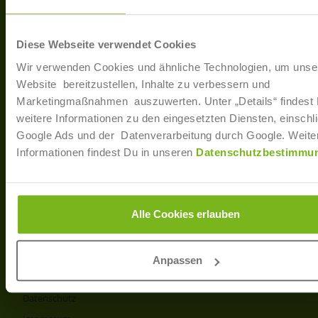
40233 Düsseldorf
Arbe
Regis
T: +49 (0)211 / 866 68 - 13
Diese Webseite verwendet Cookies
F: +49 (0)211 / 866 68 - 30
Wir verwenden Cookies und ähnliche Technologien, um unse
E-Mail: info@joborama.de
Website bereitzustellen, Inhalte zu verbessern und
Marketingmaßnahmen auszuwerten. Unter „Details“ findest
Über Uns
weitere Informationen zu den eingesetzten Diensten, einschli
Google Ads und der Datenverarbeitung durch Google. Weite
Veranstaltungen
Informationen findest Du in unseren
Datenschutzbestimmu
Ansprechpartner
Partner
Info
Alle Cookies erlauben
Produkt- und Preisliste
AGB
Anpassen
Disclaimer
Datenschutz