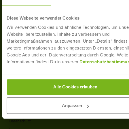
40233 Düsseldorf
Arbe
Regis
T: +49 (0)211 / 866 68 - 13
Diese Webseite verwendet Cookies
F: +49 (0)211 / 866 68 - 30
Wir verwenden Cookies und ähnliche Technologien, um unse
E-Mail: info@joborama.de
Website bereitzustellen, Inhalte zu verbessern und
Marketingmaßnahmen auszuwerten. Unter „Details“ findest
Über Uns
weitere Informationen zu den eingesetzten Diensten, einschli
Google Ads und der Datenverarbeitung durch Google. Weite
Veranstaltungen
Informationen findest Du in unseren
Datenschutzbestimmu
Ansprechpartner
Partner
Info
Alle Cookies erlauben
Produkt- und Preisliste
AGB
Anpassen
Disclaimer
Datenschutz