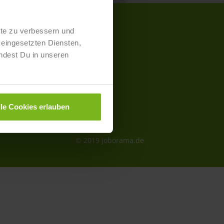
lte zu verbessern und
eingesetzten Diensten,
kt- und Preisliste
ndest Du in unseren
aimer
schutz
lle Cookies erlauben
essum
refreiheit
© 2019 joborama.de