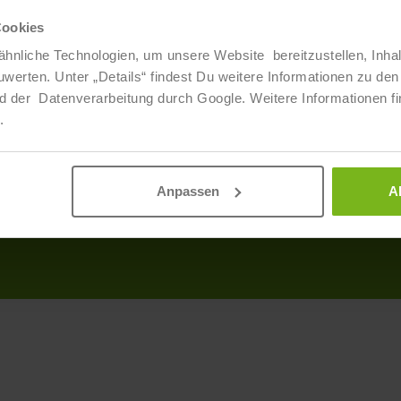
Cookies
Über Uns
Info
hnliche Technologien, um unsere Website bereitzustellen, Inha
ten. Unter „Details“ findest Du weitere Informationen zu den 
Veranstaltungen
Produ
d der Datenverarbeitung durch Google. Weitere Informationen fi
Ansprechpartner
AGB
.
Partner
Discl
Daten
Anpassen
A
Impr
Barrie