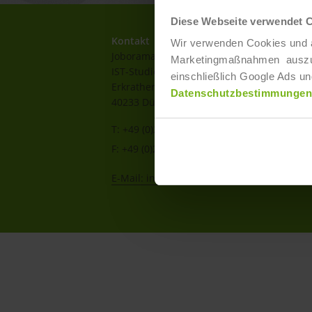
Diese Webseite verwendet 
Kontakt
Wir verwenden Cookies und ä
Joborama
Marketingmaßnahmen auszuwer
IST-Studieninstitut GmbH
einschließlich Google Ads un
Erkrather Str. 220a-c
Datenschutzbestimmungen
40233 Düsseldorf
T: +49 (0)211 / 866 68 - 13
F: +49 (0)211 / 866 68 - 30
E-Mail: info@joborama.de