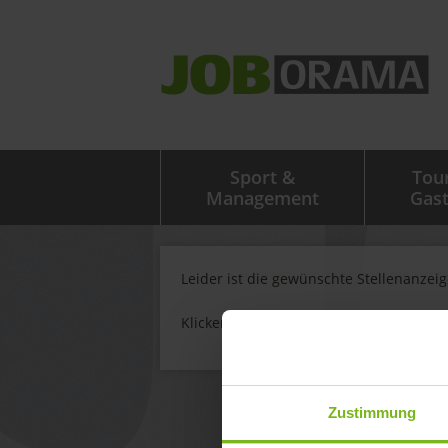
Sport &
Tou
Management
Gas
Leider ist die gewünschte Stellenanzei
Klicken Sie
hier
um weitere Stellenanze
Zustimmung