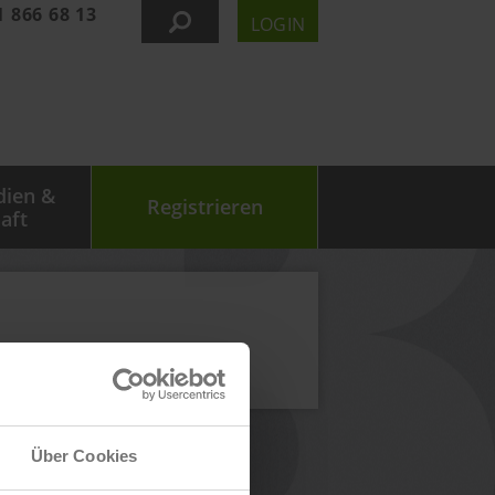
1 866 68 13
LOGIN
dien &
Registrieren
aft
Über Cookies