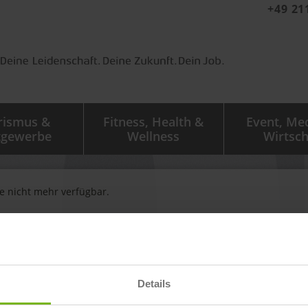
+49 21
rismus &
Fitness, Health &
Event, Me
tgewerbe
Wellness
Wirtsch
ge nicht mehr verfügbar.
igen zu sehen.
Details