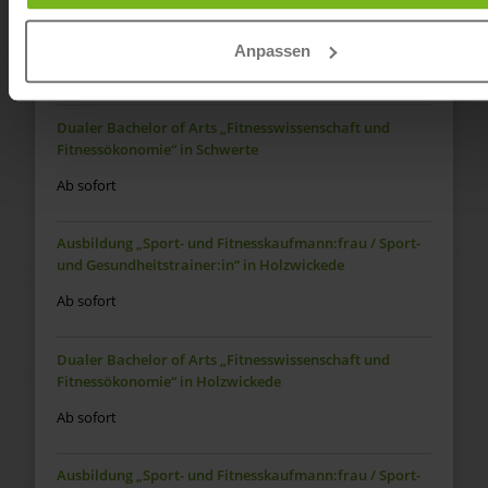
Ausbildung „Sport- und Fitnesskaufmann:frau / Sport-
und Gesundheitstrainer:in“ in Iserlohn
Anpassen
Ab sofort
Dualer Bachelor of Arts „Fitnesswissenschaft und
Fitnessökonomie“ in Schwerte
Ab sofort
Ausbildung „Sport- und Fitnesskaufmann:frau / Sport-
und Gesundheitstrainer:in“ in Holzwickede
Ab sofort
Dualer Bachelor of Arts „Fitnesswissenschaft und
Fitnessökonomie“ in Holzwickede
Ab sofort
Ausbildung „Sport- und Fitnesskaufmann:frau / Sport-