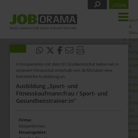
LOGIN
Spor
&
Man
Tour
&
Gast
Fitne
In Kooperation mit dem IST-Studieninstitut bieten wir in
Heal
unserem Fitnessclub innerhalb von 36 Monaten eine
&
betriebliche Ausbildung an.
Well
Even
Ausbildung „Sport- und
Medi
Fitnesskaufmann:frau / Sport- und
&
Gesundheitstrainer:in“
Wirt
My
Jobo
Firma:
Joba
Körperformen
Bewe
Einsatzgebiet:
FAQ