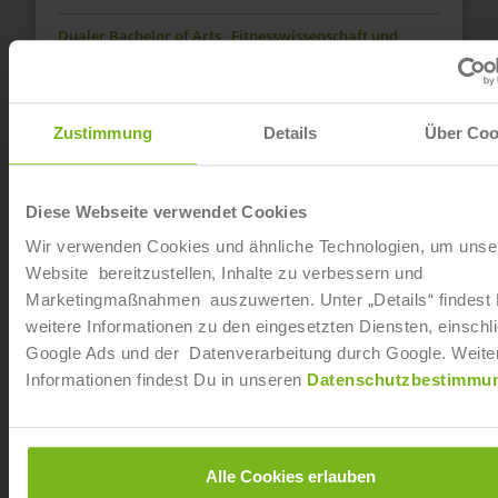
Dualer Bachelor of Arts „Fitnesswissenschaft und
Fitnessökonomie“ in Hamburg Bramfeld
Ab sofort
Zustimmung
Details
Über Coo
Dualer Bachelor of Arts „Fitnesswissenschaft und
Fitnessökonomie“ in Hamburg Barmbek
Diese Webseite verwendet Cookies
Ab sofort
Wir verwenden Cookies und ähnliche Technologien, um unse
Ausbildung „Sport- und Fitnesskaufmann:frau / Sport-
Website bereitzustellen, Inhalte zu verbessern und
und Gesundheitstrainer:in“ in Schwerte
Marketingmaßnahmen auszuwerten. Unter „Details“ findest
weitere Informationen zu den eingesetzten Diensten, einschli
Ab sofort
Google Ads und der Datenverarbeitung durch Google. Weite
Informationen findest Du in unseren
Datenschutzbestimmu
Dualer Bachelor of Arts „Fitnesswissenschaft und
Fitnessökonomie“ in Iserlohn
Ab sofort
Alle Cookies erlauben