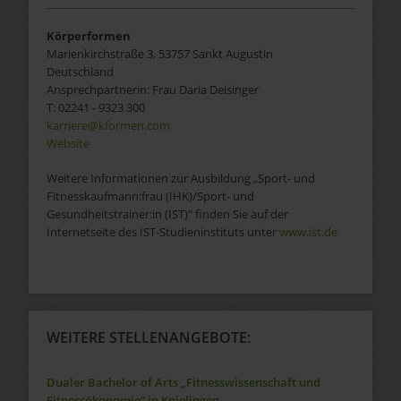
Körperformen
Marienkirchstraße 3, 53757 Sankt Augustin
Deutschland
Ansprechpartnerin:
Frau
Daria
Deisinger
T:
02241 - 9323 300
karriere@kformen.com
Website
Weitere Informationen zur Ausbildung „Sport- und
Fitnesskaufmann:frau (IHK)/Sport- und
Gesundheitstrainer:in (IST)“ finden Sie auf der
Internetseite des IST-Studieninstituts unter
www.ist.de
WEITERE STELLENANGEBOTE:
Dualer Bachelor of Arts „Fitnesswissenschaft und
Fitnessökonomie“ in Knielingen