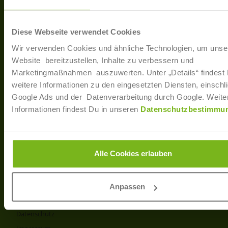
40233 Düsseldorf
Arbe
Regis
T: +49 (0)211 / 866 68 - 13
Diese Webseite verwendet Cookies
F: +49 (0)211 / 866 68 - 30
Wir verwenden Cookies und ähnliche Technologien, um unse
E-Mail: info@joborama.de
Website bereitzustellen, Inhalte zu verbessern und
Marketingmaßnahmen auszuwerten. Unter „Details“ findest
Über Uns
weitere Informationen zu den eingesetzten Diensten, einschli
Google Ads und der Datenverarbeitung durch Google. Weite
Veranstaltungen
Informationen findest Du in unseren
Datenschutzbestimmu
Ansprechpartner
Partner
Info
Alle Cookies erlauben
Produkt- und Preisliste
AGB
Anpassen
Disclaimer
Datenschutz