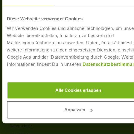
40233 Düsseldorf
Arbe
Regis
T: +49 (0)211 / 866 68 - 13
Diese Webseite verwendet Cookies
F: +49 (0)211 / 866 68 - 30
Wir verwenden Cookies und ähnliche Technologien, um unse
E-Mail: info@joborama.de
Website bereitzustellen, Inhalte zu verbessern und
Marketingmaßnahmen auszuwerten. Unter „Details“ findest
Über Uns
weitere Informationen zu den eingesetzten Diensten, einschli
Google Ads und der Datenverarbeitung durch Google. Weite
Veranstaltungen
Informationen findest Du in unseren
Datenschutzbestimmu
Ansprechpartner
Partner
Info
Alle Cookies erlauben
Produkt- und Preisliste
AGB
Anpassen
Disclaimer
Datenschutz