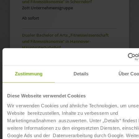
und Fitnessökonomie“ in Schorndorf
Zott Unternehmensgruppe
Ab sofort
Dualer Bachelor of Arts „Fitnesswissenschaft
und Fitnessökonomie“ in Hannover-
Hauptgüterbahnhof
JOHN REED
Ab sofort
Zustimmung
Details
Über Coo
Dualer Bachelor of Arts „Fitnesswissenschaft
und Fitnessökonomie“ in Mainz
McFIT
Diese Webseite verwendet Cookies
Ab sofort
Wir verwenden Cookies und ähnliche Technologien, um unse
Website bereitzustellen, Inhalte zu verbessern und
Dualer Bachelor of Arts „Fitnesswissenschaft
Marketingmaßnahmen auszuwerten. Unter „Details“ findest
und Fitnessökonomie“ in Aachen-Nordost
weitere Informationen zu den eingesetzten Diensten, einschli
McFIT
Google Ads und der Datenverarbeitung durch Google. Weite