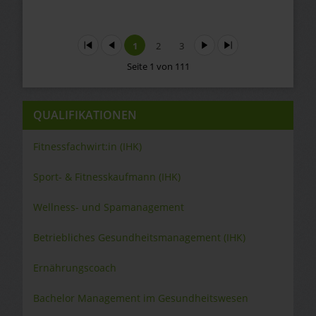
Start
Zurück
1
2
3
Vor
Ende
Seite 1 von 111
QUALIFIKATIONEN
Fitnessfachwirt:in (IHK)
Sport- & Fitnesskaufmann (IHK)
Wellness- und Spamanagement
Betriebliches Gesundheitsmanagement (IHK)
Ernährungscoach
Bachelor Management im Gesundheitswesen