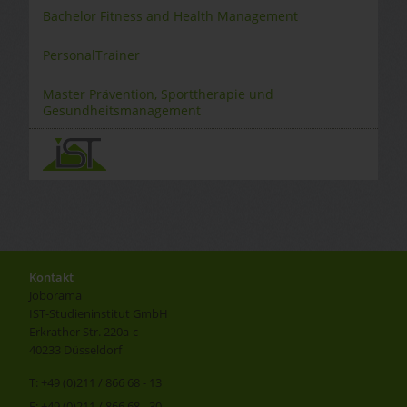
Bachelor Fitness and Health Management
PersonalTrainer
Master Prävention, Sporttherapie und
Gesundheitsmanagement
Kontakt
Joborama
IST-Studieninstitut GmbH
Erkrather Str. 220a-c
40233 Düsseldorf
T: +49 (0)211 / 866 68 - 13
F: +49 (0)211 / 866 68 - 30