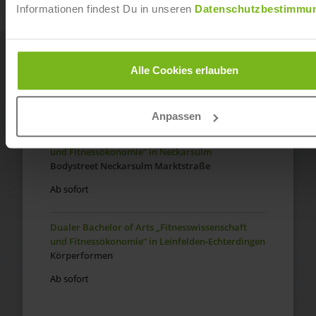
Ab sofort
Informationen findest Du in unseren
Datenschutzbestimmu
Dualer Bachelor of Arts „Fitnesswissenschaft
und Fitnessökonomie“ in Freiburg
Alle Cookies erlauben
McFIT
Ab sofort
Anpassen
Dualer Bachelor of Arts „Fitnesswissenschaft
und Fitnessökonomie“ in Neckarsulm
Bodystreet Neckarsulm Marktstraße
Ab sofort
Dualer Bachelor of Arts „Fitnesswissenschaft
und Fitnessökonomie“ in Leinfelden-Echterdingen
Körperformen
Ab sofort