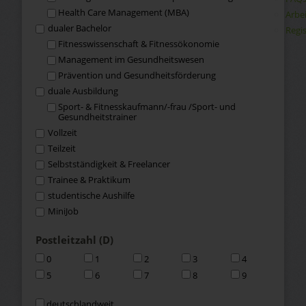
Health Care Management (MBA)
Arbe
dualer Bachelor
Regis
Fitness­wissenschaft & Fitness­ökonomie
Management im Gesundheits­wesen
Prävention und Gesundheitsförderung
duale Ausbildung
Sport- & Fitness­kaufmann/-frau /Sport- und
Gesundheits­trainer
Vollzeit
Teilzeit
Selbstständigkeit & Freelancer
Trainee & Praktikum
studentische Aushilfe
MiniJob
Postleitzahl (D)
0
1
2
3
4
5
6
7
8
9
deutschlandweit