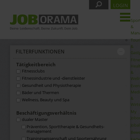
LOGIN
Spor
&
Man
Tour
&
FILTER­FUNKTIONEN
Gast
Fitne
Tätigkeit­bereich
Heal
Fitnessclubs
&
Fitnessindustrie und -dienstleister
Well
Gesundheit und Physiotherapie
Even
Medi
Bäder und Thermen
&
Wellness, Beauty und Spa
Wirt
My
Beschäftigungs­verhältnis
Jobo
dualer Master
Joba
Prävention, Sporttherapie & Gesundheits­
management
Bewe
Trainingswissenschaft und Sporternährung
FAQ