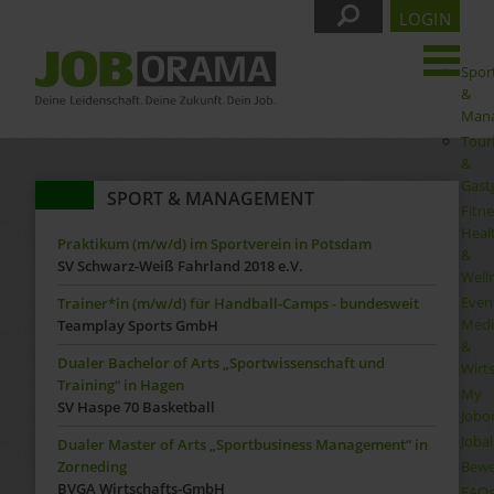
LOGIN
Spor
&
Man
Tour
&
Gast
SPORT & MANAGEMENT
Fitne
Heal
Praktikum (m/w/d) im Sportverein in Potsdam
&
SV Schwarz-Weiß Fahrland 2018 e.V.
Well
Even
Trainer*in (m/w/d) für Handball-Camps - bundesweit
Medi
Teamplay Sports GmbH
&
Dualer Bachelor of Arts „Sportwissenschaft und
Wirt
Training“ in Hagen
My
SV Haspe 70 Basketball
Jobo
Joba
Dualer Master of Arts „Sportbusiness Management“ in
Bewe
Zorneding
BVGA Wirtschafts-GmbH
FAQ