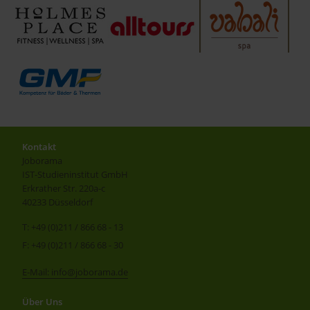
Kontakt
Joborama
IST-Studieninstitut GmbH
Erkrather Str. 220a-c
40233 Düsseldorf
T: +49 (0)211 / 866 68 - 13
F: +49 (0)211 / 866 68 - 30
E-Mail: info@joborama.de
Über Uns