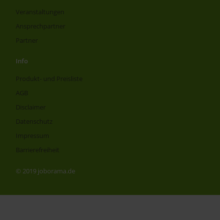
Veranstaltungen
Ansprechpartner
Partner
Info
Produkt- und Preisliste
AGB
Disclaimer
Datenschutz
Impressum
Barrierefreiheit
© 2019 joborama.de