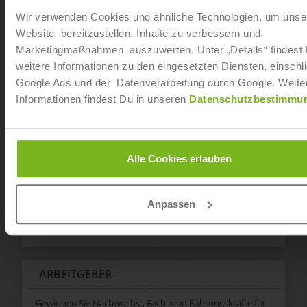
Arbeitsmarktbereiche Sport, Fitness, Wellness, Tourismus,
Wir verwenden Cookies und ähnliche Technologien, um unse
Hotellerie, Gastronomie, Event, Medien und Wirtschaft
Website bereitzustellen, Inhalte zu verbessern und
spezialisiert hat.
Marketingmaßnahmen auszuwerten. Unter „Details“ findest
weitere Informationen zu den eingesetzten Diensten, einschli
FÜR JOBSUCHENDE
Google Ads und der Datenverarbeitung durch Google. Weite
Informationen findest Du in unseren
Datenschutzbestimmu
Auf Joborama.de bieten wir Ihnen zahlreiche Services für
Ihre Jobsuche:
My Joborama
Alle Cookies erlauben
Jobalarm (Jobs per Mail)
Bewerbungstipps
Ausbildungsbetrieb finden
Anpassen
Veranstaltungen
Hilfe/FAQ
ARBEITGEBER
Gewinnen Sie Nachwuchs-, Fach- und Führungskräfte für