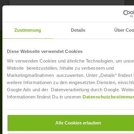
Arbe
Regis
Zustimmung
Details
Über Coo
Kontakt
Joborama
IST-Studieninstitut GmbH
Diese Webseite verwendet Cookies
Erkrather Str. 220a-c
Wir verwenden Cookies und ähnliche Technologien, um unse
40233 Düsseldorf
Website bereitzustellen, Inhalte zu verbessern und
T: +49 (0)211 / 866 68 - 13
Marketingmaßnahmen auszuwerten. Unter „Details“ findest
F: +49 (0)211 / 866 68 - 30
weitere Informationen zu den eingesetzten Diensten, einschli
Google Ads und der Datenverarbeitung durch Google. Weite
E-Mail: info@joborama.de
Informationen findest Du in unseren
Datenschutzbestimmu
Über Uns
Veranstaltungen
Alle Cookies erlauben
Ansprechpartner