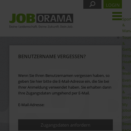
LOGIN
Spor
&
Man
Tour
&
Gast
Fitne
BENUTZERNAME VERGESSEN?
Heal
&
Well
Wenn Sie Ihren Benutzernamen vergessen haben, so
Even
geben Sie hier bitte die E-Mail-Adresse ein, die Sie bei
Medi
Ihrer Anmeldung verwendet haben. Sie erhalten dann
&
Ihre Zugangsdaten umgehend per E-Mail.
Wirt
My
E-Mail-Adresse:
Jobo
Joba
Bewe
FAQ