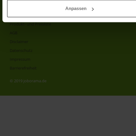
Partner
Anpassen
Info
Produkt- und Preisliste
AGB
Disclaimer
Datenschutz
Impressum
Barrierefreiheit
© 2019 joborama.de