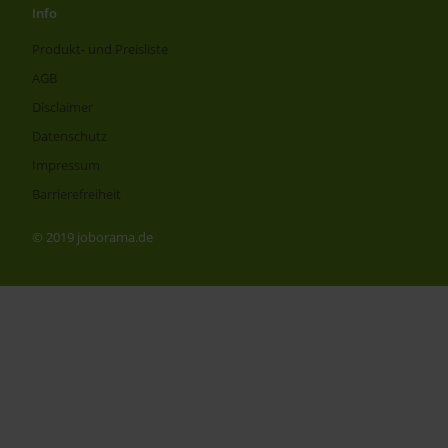
Info
Produkt- und Preisliste
AGB
Disclaimer
Datenschutz
Impressum
Barrierefreiheit
© 2019 joborama.de