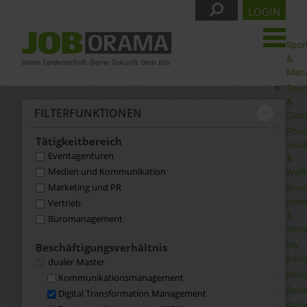
LOGIN
Spor
&
Man
Tour
&
FILTER­FUNKTIONEN
Gast
Fitne
Tätigkeit­bereich
Heal
Eventagenturen
&
Medien und Kommunikation
Well
Marketing und PR
Even
Medi
Vertrieb
&
Büromanagement
Wirt
My
Beschäftigungs­verhältnis
Jobo
dualer Master
Joba
Kommunikations­management
Bewe
Digital Transformation Management
FAQ