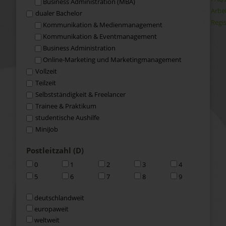
Business Administration (MBA)
Arbe
dualer Bachelor
Regis
Kommunikation & Medien­management
Kommunikation & Event­management
Business Administration
Online-Marketing und Marketingmanagement
Vollzeit
Teilzeit
Selbstständigkeit & Freelancer
Trainee & Praktikum
studentische Aushilfe
MiniJob
Postleitzahl (D)
0
1
2
3
4
5
6
7
8
9
deutschlandweit
europaweit
weltweit