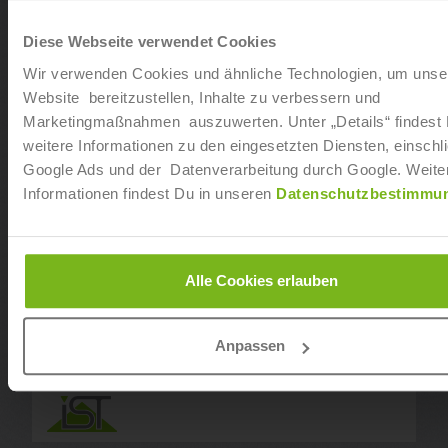
Diese Webseite verwendet Cookies
Wir verwenden Cookies und ähnliche Technologien, um unse
Website bereitzustellen, Inhalte zu verbessern und
QUALIFIKATIONEN
Marketingmaßnahmen auszuwerten. Unter „Details“ findest
weitere Informationen zu den eingesetzten Diensten, einschli
Eventmanagement
Google Ads und der Datenverarbeitung durch Google. Weite
Geprüfter Veranstaltungsfachwirt (IHK)
Informationen findest Du in unseren
Datenschutzbestimmu
Bachelor Kommunikation & Eventmanagement
Bachelor Kommunikation & Medienmanagement
Alle Cookies erlauben
Master Kommunikations- management
Anpassen
Bachelor Business Administration