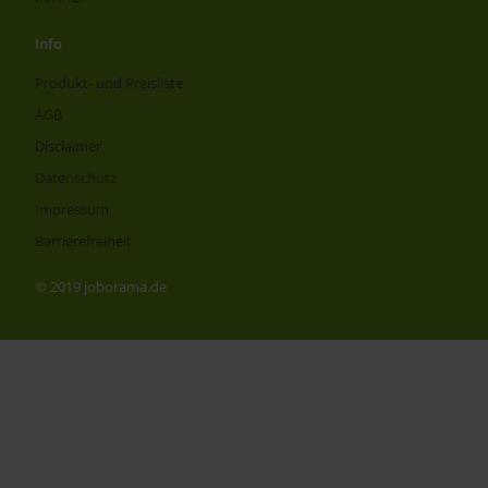
Info
Produkt- und Preisliste
AGB
Disclaimer
Datenschutz
Impressum
Barrierefreiheit
© 2019 joborama.de