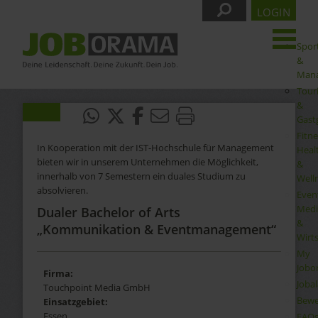
LOGIN
Spor
&
Man
Tour
&
Gast
Fitne
In Kooperation mit der IST-Hochschule für Management
Heal
bieten wir in unserem Unternehmen die Möglichkeit,
&
innerhalb von 7 Semestern ein duales Studium zu
Well
absolvieren.
Even
Medi
Dualer Bachelor of Arts
&
„Kommunikation & Eventmanagement“
Wirt
My
Jobo
Firma:
Joba
Touchpoint Media GmbH
Bewe
Einsatzgebiet:
Essen
FAQ