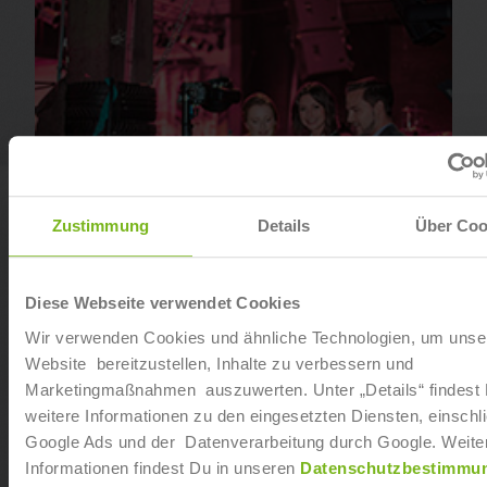
Zustimmung
Details
Über Coo
Diese Webseite verwendet Cookies
Geprüfter Veranstaltungsfachwirt (IHK)
Wir verwenden Cookies und ähnliche Technologien, um unse
Website bereitzustellen, Inhalte zu verbessern und
Marketingmaßnahmen auszuwerten. Unter „Details“ findest
weitere Informationen zu den eingesetzten Diensten, einschli
Google Ads und der Datenverarbeitung durch Google. Weite
Informationen findest Du in unseren
Datenschutzbestimmu