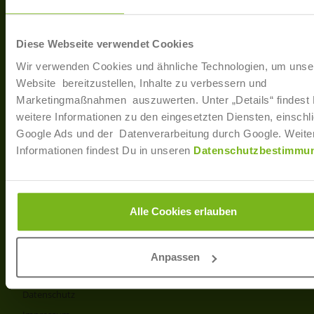
40233 Düsseldorf
Arbe
Regis
T: +49 (0)211 / 866 68 - 13
Diese Webseite verwendet Cookies
F: +49 (0)211 / 866 68 - 30
Wir verwenden Cookies und ähnliche Technologien, um unse
E-Mail: info@joborama.de
Website bereitzustellen, Inhalte zu verbessern und
Marketingmaßnahmen auszuwerten. Unter „Details“ findest
Über Uns
weitere Informationen zu den eingesetzten Diensten, einschli
Google Ads und der Datenverarbeitung durch Google. Weite
Veranstaltungen
Informationen findest Du in unseren
Datenschutzbestimmu
Ansprechpartner
Partner
Info
Alle Cookies erlauben
Produkt- und Preisliste
AGB
Anpassen
Disclaimer
Datenschutz