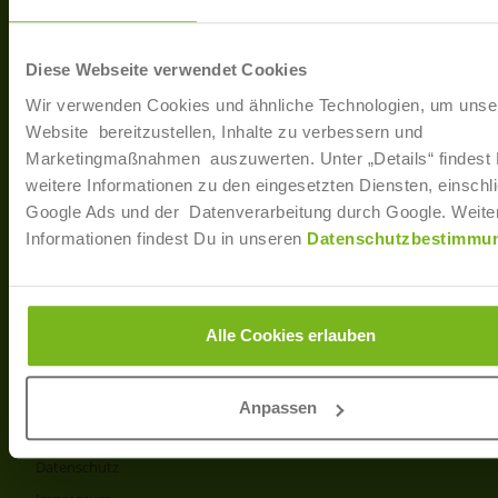
40233 Düsseldorf
Arbe
Regis
T: +49 (0)211 / 866 68 - 13
Diese Webseite verwendet Cookies
F: +49 (0)211 / 866 68 - 30
Wir verwenden Cookies und ähnliche Technologien, um unse
E-Mail: info@joborama.de
Website bereitzustellen, Inhalte zu verbessern und
Marketingmaßnahmen auszuwerten. Unter „Details“ findest
Über Uns
weitere Informationen zu den eingesetzten Diensten, einschli
Google Ads und der Datenverarbeitung durch Google. Weite
Veranstaltungen
Informationen findest Du in unseren
Datenschutzbestimmu
Ansprechpartner
Partner
Info
Alle Cookies erlauben
Produkt- und Preisliste
AGB
Anpassen
Disclaimer
Datenschutz