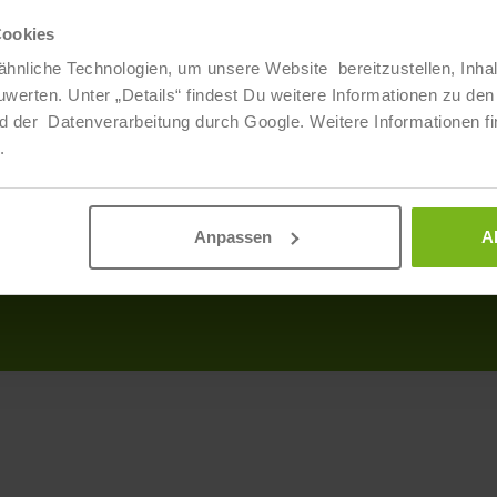
Cookies
Über Uns
Info
hnliche Technologien, um unsere Website bereitzustellen, Inha
ten. Unter „Details“ findest Du weitere Informationen zu den 
Veranstaltungen
Produ
d der Datenverarbeitung durch Google. Weitere Informationen fi
Ansprechpartner
AGB
.
Partner
Discl
Daten
Anpassen
A
Impr
Barrie