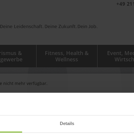
+49 21
rismus &
Fitness, Health &
Event, Me
tgewerbe
Wellness
Wirtsch
ge nicht mehr verfügbar.
igen zu sehen.
Details