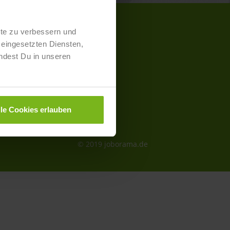
lte zu verbessern und
eingesetzten Diensten,
kt- und Preisliste
ndest Du in unseren
aimer
schutz
lle Cookies erlauben
essum
refreiheit
© 2019 joborama.de