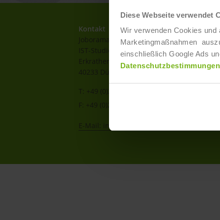
Diese Webseite verwendet 
Kontakt
Wir verwenden Cookies und ä
Joborama
Marketingmaßnahmen auszuwer
IST-Studieninstitut GmbH
einschließlich Google Ads un
Erkrather Str. 220a-c
Datenschutzbestimmungen
40233 Düsseldorf
T: +49 (0)211 / 866 68 - 13
F: +49 (0)211 / 866 68 - 30
E-Mail: info@joborama.de