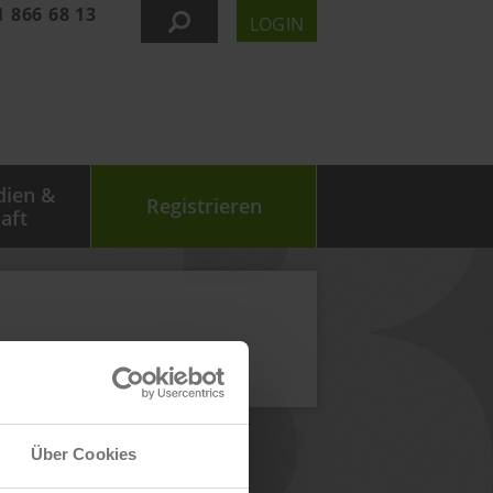
1 866 68 13
LOGIN
dien &
Registrieren
aft
Über Cookies