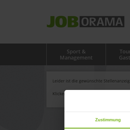
Sport &
Tou
Management
Gas
Leider ist die gewünschte Stellenanzei
Klicken Sie
hier
um weitere Stellenanze
Zustimmung