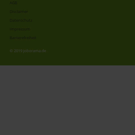
AGB
Disclaimer
Datenschutz
Impressum
Barrierefreiheit
© 2019 joborama.de