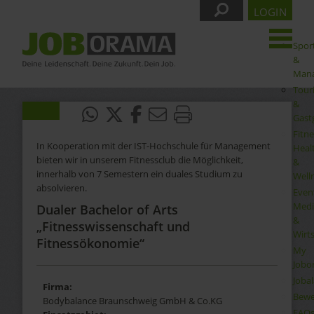
LOGIN
Spor
&
Man
Tour
&
Gast
Fitne
In Kooperation mit der IST-Hochschule für Management
Heal
bieten wir in unserem Fitnessclub die Möglichkeit,
&
innerhalb von 7 Semestern ein duales Studium zu
Well
absolvieren.
Even
Medi
Dualer Bachelor of Arts
&
„Fitnesswissenschaft und
Wirt
Fitnessökonomie“
My
Jobo
Joba
Firma:
Bewe
Bodybalance Braunschweig GmbH & Co.KG
FAQ