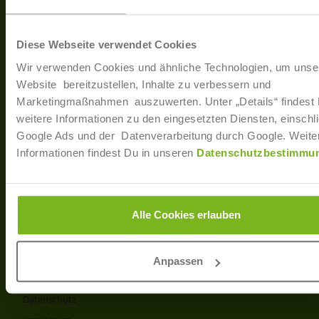
40233 Düsseldorf
Arbe
Regis
T: +49 (0)211 / 866 68 - 13
Diese Webseite verwendet Cookies
F: +49 (0)211 / 866 68 - 30
Wir verwenden Cookies und ähnliche Technologien, um unse
E-Mail: info@joborama.de
Website bereitzustellen, Inhalte zu verbessern und
Marketingmaßnahmen auszuwerten. Unter „Details“ findest
Über Uns
weitere Informationen zu den eingesetzten Diensten, einschli
Google Ads und der Datenverarbeitung durch Google. Weite
Veranstaltungen
Informationen findest Du in unseren
Datenschutzbestimmu
Ansprechpartner
Partner
Info
Alle Cookies erlauben
Produkt- und Preisliste
AGB
Anpassen
Disclaimer
Datenschutz