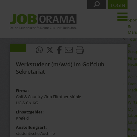
LOGIN
Spor
&
Man
Tour
&
Gast
Fitne
Werkstudent (m/w/d) im Golfclub
Heal
&
Sekretariat
Well
Even
Medi
Firma:
&
Golf & Country Club Elfrather Mühle
Wirt
UG & Co. KG
My
Einsatzgebiet:
Jobo
Krefeld
Joba
Anstellungsart:
Bewe
studentische Aushilfe
FAQ