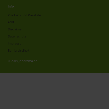
Info
Produkt- und Preisliste
AGB
Disclaimer
Datenschutz
Impressum
Barrierefreiheit
© 2019 joborama.de