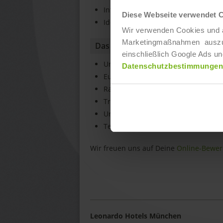
Interesse und Talent für Fremdspr
Diese Webseite verwendet 
Idealerweise erste Erfahrung in der
Wir verwenden Cookies und ä
Marketingmaßnahmen auszuwer
Das bieten wir Dir
einschließlich Google Ads un
Unterstützung bei der Vereinbarkei
Datenschutzbestimmungen
Europaweite Mitarbeiter-App "LEAP
Rabatte auf Übernachtungen und in
Trainings- und Entwicklungsprog
Urlaubs- & Weihnachtsgeld - weite
Team Events
Wir freuen uns auf Deine
Online-Bewe
Leonardo Hotels München