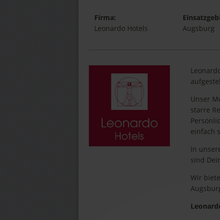
Firma:
Einsatzgebi
Leonardo Hotels
Augsburg
Leonardo 
aufgeste
Unser M
starre R
Persönli
einfach s
In unser
sind Dei
Wir biet
Augsbur
Leonard