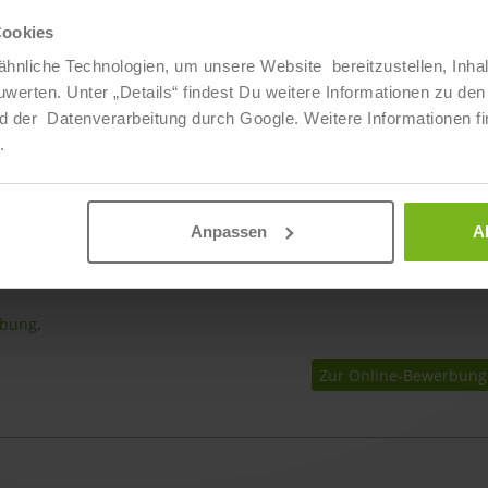
achen
Cookies
 Hotellerie / Gastronomie in Form eines Praktikums
hnliche Technologien, um unsere Website bereitzustellen, Inha
ten. Unter „Details“ findest Du weitere Informationen zu den 
d der Datenverarbeitung durch Google. Weitere Informationen fi
t von Beruf und Familie
.
P"
 den Restaurants der Fattal Hotel Group
ramme unserer Leonardo Academy
Anpassen
A
re Sonderprämien möglich
rbung
.
Zur Online-Bewerbung