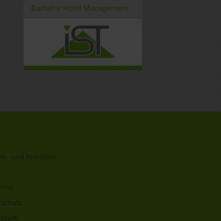
Bachelor Hotel Management
kt- und Preisliste
aimer
schutz
essum