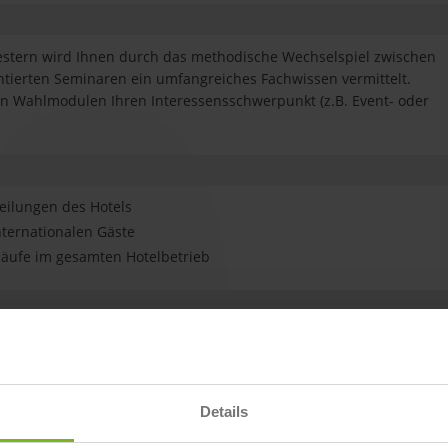
estern wird Ihnen durch das methodische Wechselspiel zwischen
ntierten Seminaren ein umfangreiches Fachwissen vermittelt.
n Wahlmodulen Ihren Interessensschwerpunkt (z.B. Event- oder
eilungen des Hotels
ternationalen Gäste
bläufe im gesamten Hotelbetrieb
 Du selbst
hulreife oder ein gleichwertiger Abschluss
 der Arbeit im Team
Details
gsbereitschaft
 Engagement