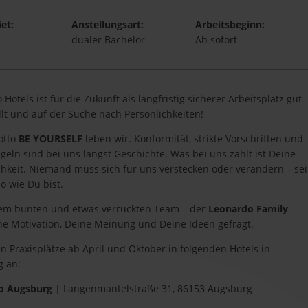
et:
Anstellungsart:
Arbeitsbeginn:
dualer Bachelor
Ab sofort
Hotels ist für die Zukunft als langfristig sicherer Arbeitsplatz gut
llt und auf der Suche nach Persönlichkeiten!
otto
BE YOURSELF
leben wir. Konformität, strikte Vorschriften und
egeln sind bei uns längst Geschichte. Was bei uns zählt ist Deine
chkeit. Niemand muss sich für uns verstecken oder verändern – sei
o wie Du bist.
em bunten und etwas verrückten Team – der
Leonardo Family
-
ne Motivation, Deine Meinung und Deine Ideen gefragt.
en Praxisplätze ab April und Oktober in folgenden Hotels in
g an:
o Augsburg
| Langenmantelstraße 31, 86153 Augsburg