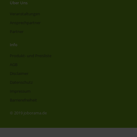
Über Uns
Veranstaltungen
Ansprechpartner
Partner
Info
Produkt- und Preisliste
AGB
Disclaimer
Datenschutz
Impressum
Barrierefreiheit
© 2019 joborama.de