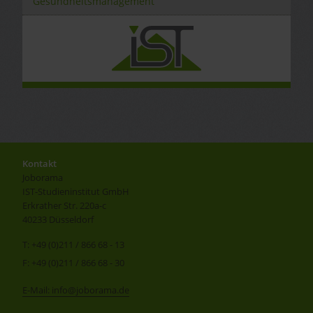
Gesundheitsmanagement
Kontakt
Joborama
IST-Studieninstitut GmbH
Erkrather Str. 220a-c
40233 Düsseldorf
T: +49 (0)211 / 866 68 - 13
F: +49 (0)211 / 866 68 - 30
E-Mail: info@joborama.de