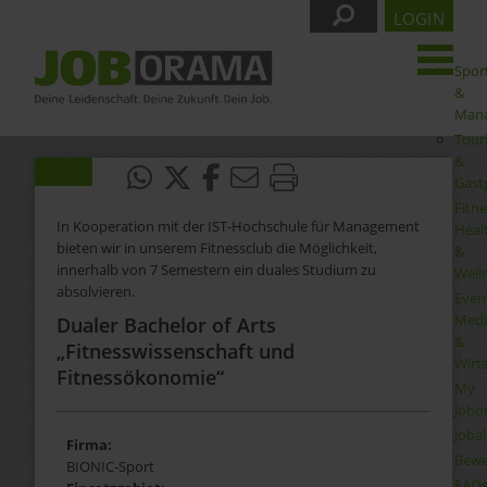
LOGIN
Spor
&
Man
Tour
&
Gast
Fitne
In Kooperation mit der IST-Hochschule für Management
Heal
bieten wir in unserem Fitnessclub die Möglichkeit,
&
innerhalb von 7 Semestern ein duales Studium zu
Well
absolvieren.
Even
Medi
Dualer Bachelor of Arts
&
„Fitnesswissenschaft und
Wirt
Fitnessökonomie“
My
Jobo
Joba
Firma:
Bewe
BIONIC-Sport
FAQ