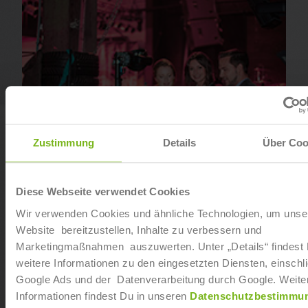
Zustimmung
Details
Über Coo
Diese Webseite verwendet Cookies
Geprüfter Veranstaltungsfachwirt (IHK)
Wir verwenden Cookies und ähnliche Technologien, um unse
Website bereitzustellen, Inhalte zu verbessern und
Marketingmaßnahmen auszuwerten. Unter „Details“ findest
weitere Informationen zu den eingesetzten Diensten, einschli
Google Ads und der Datenverarbeitung durch Google. Weite
Informationen findest Du in unseren
Datenschutzbestimmu