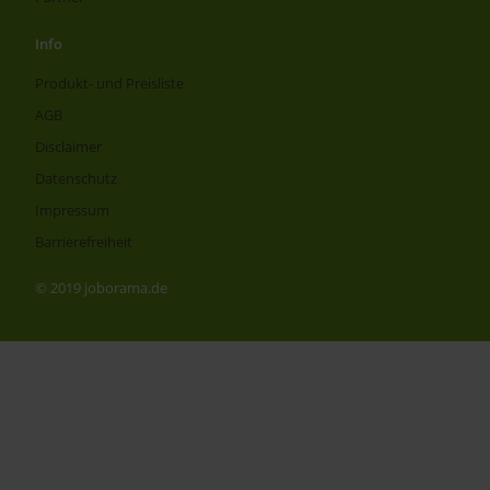
Info
Produkt- und Preisliste
AGB
Disclaimer
Datenschutz
Impressum
Barrierefreiheit
© 2019 joborama.de