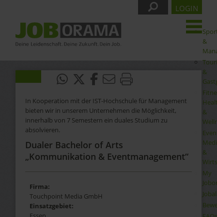
LOGIN
Spor
&
Man
Tour
&
Gast
Fitne
In Kooperation mit der IST-Hochschule für Management
Heal
bieten wir in unserem Unternehmen die Möglichkeit,
&
innerhalb von 7 Semestern ein duales Studium zu
Well
absolvieren.
Even
Medi
Dualer Bachelor of Arts
&
„Kommunikation & Eventmanagement“
Wirt
My
Jobo
Firma:
Joba
Touchpoint Media GmbH
Bewe
Einsatzgebiet:
Essen
FAQ