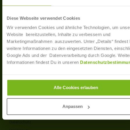
40233 Düsseldorf
Arbe
Regis
T: +49 (0)211 / 866 68 - 13
Diese Webseite verwendet Cookies
F: +49 (0)211 / 866 68 - 30
Wir verwenden Cookies und ähnliche Technologien, um unse
E-Mail: info@joborama.de
Website bereitzustellen, Inhalte zu verbessern und
Marketingmaßnahmen auszuwerten. Unter „Details“ findest
Über Uns
weitere Informationen zu den eingesetzten Diensten, einschli
Google Ads und der Datenverarbeitung durch Google. Weite
Veranstaltungen
Informationen findest Du in unseren
Datenschutzbestimmu
Ansprechpartner
Partner
Info
Alle Cookies erlauben
Produkt- und Preisliste
AGB
Anpassen
Disclaimer
Datenschutz