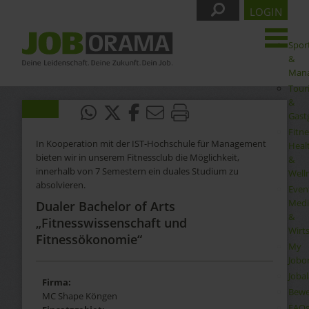
LOGIN
Spor
&
Man
Tour
&
Gast
Fitne
In Kooperation mit der IST-Hochschule für Management
Heal
bieten wir in unserem Fitnessclub die Möglichkeit,
&
innerhalb von 7 Semestern ein duales Studium zu
Well
absolvieren.
Even
Medi
Dualer Bachelor of Arts
&
„Fitnesswissenschaft und
Wirt
Fitnessökonomie“
My
Jobo
Joba
Firma:
Bewe
MC Shape Köngen
FAQ