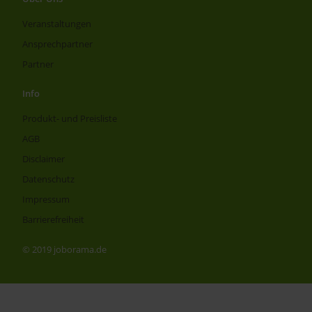
Veranstaltungen
Ansprechpartner
Partner
Info
Produkt- und Preisliste
AGB
Disclaimer
Datenschutz
Impressum
Barrierefreiheit
© 2019 joborama.de