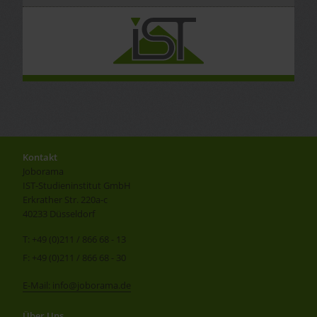
Kontakt
Joborama
IST-Studieninstitut GmbH
Erkrather Str. 220a-c
40233 Düsseldorf
T: +49 (0)211 / 866 68 - 13
F: +49 (0)211 / 866 68 - 30
E-Mail: info@joborama.de
Über Uns