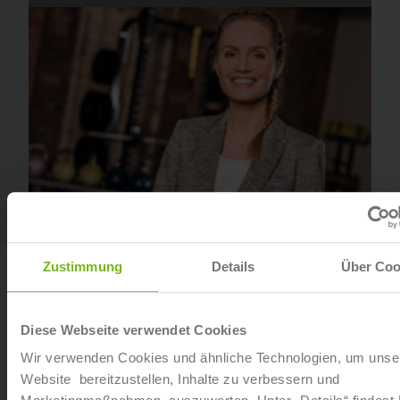
Zustimmung
Details
Über Coo
Fitnessfachwirt:in (IHK)
Diese Webseite verwendet Cookies
Wir verwenden Cookies und ähnliche Technologien, um unse
Website bereitzustellen, Inhalte zu verbessern und