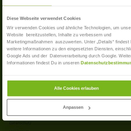
40233 Düsseldorf
Arbe
Regis
T: +49 (0)211 / 866 68 - 13
Diese Webseite verwendet Cookies
F: +49 (0)211 / 866 68 - 30
Wir verwenden Cookies und ähnliche Technologien, um unse
E-Mail: info@joborama.de
Website bereitzustellen, Inhalte zu verbessern und
Marketingmaßnahmen auszuwerten. Unter „Details“ findest
Über Uns
weitere Informationen zu den eingesetzten Diensten, einschli
Google Ads und der Datenverarbeitung durch Google. Weite
Veranstaltungen
Informationen findest Du in unseren
Datenschutzbestimmu
Ansprechpartner
Partner
Info
Alle Cookies erlauben
Produkt- und Preisliste
AGB
Anpassen
Disclaimer
Datenschutz