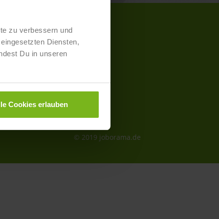
lte zu verbessern und
eingesetzten Diensten,
kt- und Preisliste
ndest Du in unseren
aimer
schutz
lle Cookies erlauben
essum
refreiheit
© 2019 joborama.de