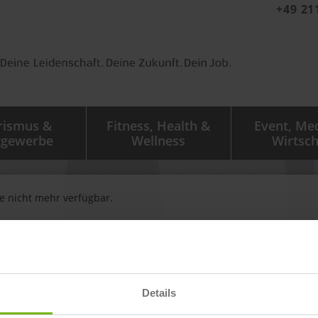
+49 21
rismus &
Fitness, Health &
Event, Me
tgewerbe
Wellness
Wirtsch
ge nicht mehr verfügbar.
igen zu sehen.
Details