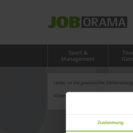
Sport &
Tou
Management
Gas
Leider ist die gewünschte Stellenanzei
Klicken Sie
hier
um weitere Stellenanze
Zustimmung