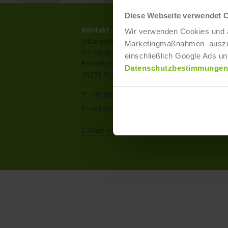
Diese Webseite verwendet 
Kontakt
Wir verwenden Cookies und ä
Joborama
Marketingmaßnahmen auszuwer
IST-Studieninstitut GmbH
einschließlich Google Ads un
Erkrather Str. 220a-c
Datenschutzbestimmungen
40233 Düsseldorf
T: +49 (0)211 / 866 68 - 13
F: +49 (0)211 / 866 68 - 30
E-Mail: info@joborama.de