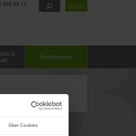
1 866 68 13
LOGIN
dien &
Registrieren
aft
Über Cookies