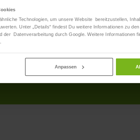
Cookies
Über Uns
Info
hnliche Technologien, um unsere Website bereitzustellen, Inha
ten. Unter „Details“ findest Du weitere Informationen zu den 
Veranstaltungen
Produ
d der Datenverarbeitung durch Google. Weitere Informationen fi
Ansprechpartner
AGB
.
Partner
Discl
Daten
Anpassen
A
Impr
Barrie