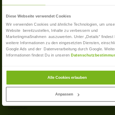
40233 Düsseldorf
Arbe
Regis
T: +49 (0)211 / 866 68 - 13
Diese Webseite verwendet Cookies
F: +49 (0)211 / 866 68 - 30
Wir verwenden Cookies und ähnliche Technologien, um unse
E-Mail: info@joborama.de
Website bereitzustellen, Inhalte zu verbessern und
Marketingmaßnahmen auszuwerten. Unter „Details“ findest
Über Uns
weitere Informationen zu den eingesetzten Diensten, einschli
Google Ads und der Datenverarbeitung durch Google. Weite
Veranstaltungen
Informationen findest Du in unseren
Datenschutzbestimmu
Ansprechpartner
Partner
Info
Alle Cookies erlauben
Produkt- und Preisliste
AGB
Anpassen
Disclaimer
Datenschutz