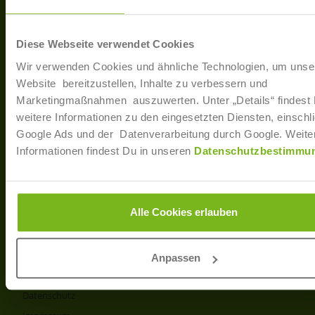
40233 Düsseldorf
Arbe
Regis
T: +49 (0)211 / 866 68 - 13
Diese Webseite verwendet Cookies
F: +49 (0)211 / 866 68 - 30
Wir verwenden Cookies und ähnliche Technologien, um unse
E-Mail: info@joborama.de
Website bereitzustellen, Inhalte zu verbessern und
Marketingmaßnahmen auszuwerten. Unter „Details“ findest
Über Uns
weitere Informationen zu den eingesetzten Diensten, einschli
Google Ads und der Datenverarbeitung durch Google. Weite
Veranstaltungen
Informationen findest Du in unseren
Datenschutzbestimmu
Ansprechpartner
Partner
Info
Alle Cookies erlauben
Produkt- und Preisliste
AGB
Anpassen
Disclaimer
Datenschutz