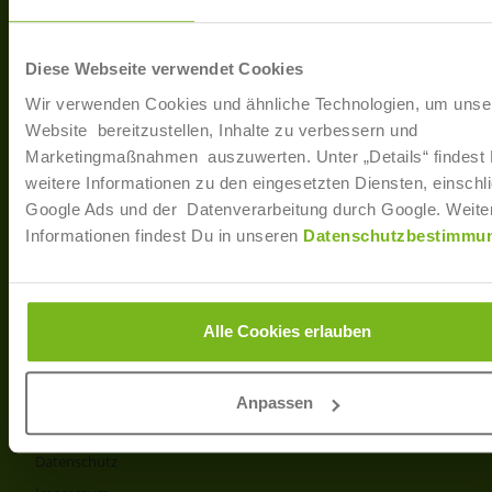
40233 Düsseldorf
Arbe
Regis
T: +49 (0)211 / 866 68 - 13
Diese Webseite verwendet Cookies
F: +49 (0)211 / 866 68 - 30
Wir verwenden Cookies und ähnliche Technologien, um unse
E-Mail: info@joborama.de
Website bereitzustellen, Inhalte zu verbessern und
Marketingmaßnahmen auszuwerten. Unter „Details“ findest
Über Uns
weitere Informationen zu den eingesetzten Diensten, einschli
Google Ads und der Datenverarbeitung durch Google. Weite
Veranstaltungen
Informationen findest Du in unseren
Datenschutzbestimmu
Ansprechpartner
Partner
Info
Alle Cookies erlauben
Produkt- und Preisliste
AGB
Anpassen
Disclaimer
Datenschutz