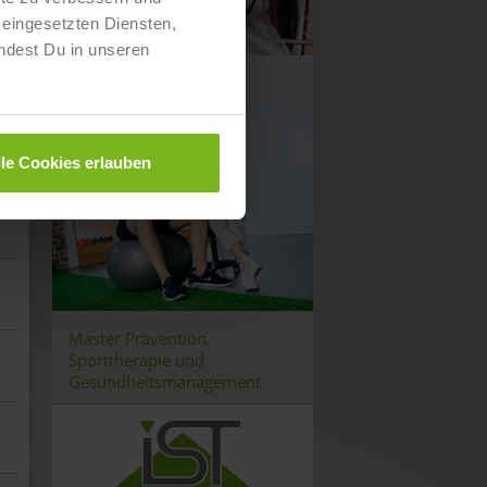
eingesetzten Diensten,
ndest Du in unseren
PersonalTrainer
lle Cookies erlauben
Master Prävention,
Sporttherapie und
Gesundheitsmanagement