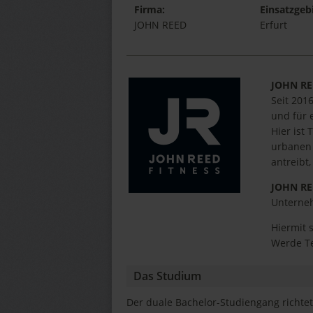
Firma:
Einsatzgebi
JOHN REED
Erfurt
JOHN R
Seit 201
und für 
Hier ist
urbanen 
antreibt
JOHN R
Unterneh
Hiermit 
Werde T
Das Studium
Der duale Bachelor-Studiengang richtet 