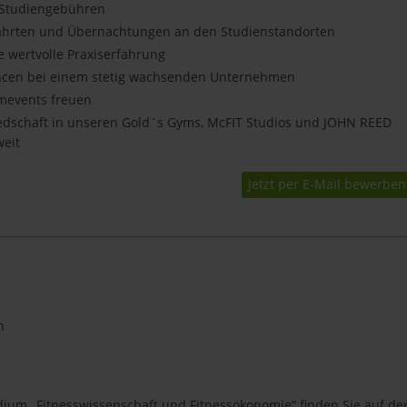
 Studiengebühren
Fahrten und Übernachtungen an den Studienstandorten
 wertvolle Praxiserfahrung
ncen bei einem stetig wachsenden Unternehmen
mevents freuen
edschaft in unseren Gold´s Gyms, McFIT Studios und JOHN REED
weit
Jetzt per E-Mail bewerben
n
ium „Fitnesswissenschaft und Fitnessökonomie“ finden Sie auf de