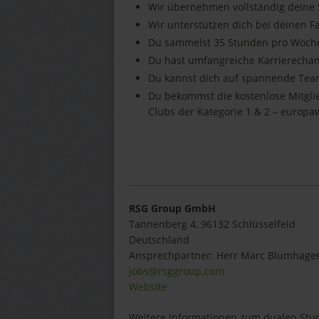
Wir übernehmen vollständig deine
Wir unterstützen dich bei deinen 
Du sammelst 35 Stunden pro Woche
Du hast umfangreiche Karrierecha
Du kannst dich auf spannende Tea
Du bekommst die kostenlose Mitgli
Clubs der Kategorie 1 & 2 – europa
RSG Group GmbH
Tannenberg 4, 96132 Schlüsselfeld
Deutschland
Ansprechpartner:
Herr
Marc
Blumhage
jobs@rsggroup.com
Website
Weitere Informationen zum dualen Stud