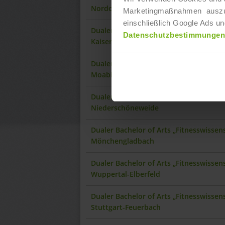
Nordost
Marketingmaßnahmen auszuwer
einschließlich Google Ads un
Dualer Bachelor of Arts „Fitnesswisse
Datenschutzbestimmungen
Kaiserslautern
Dualer Bachelor of Arts „Fitnesswissen
Moabit
Dualer Bachelor of Arts „Fitnesswissen
Niederschöneweide
Dualer Bachelor of Arts „Fitnesswisse
Mönchengladbach
Dualer Bachelor of Arts „Fitnesswisse
Wuppertal-Elberfeld
Dualer Bachelor of Arts „Fitnesswisse
Stuttgart-Feuerbach