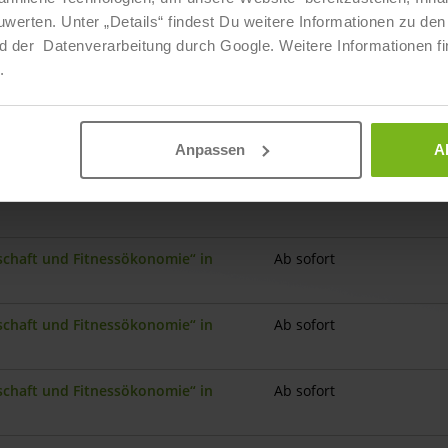
ten. Unter „Details“ findest Du weitere Informationen zu den 
d der Datenverarbeitung durch Google. Weitere Informationen fi
nschaft und Fitnessökonomie“ in
Ab sofort
.
schaft und Fitnessökonomie“ in Berlin-
Ab sofort
Anpassen
A
schaft und Fitnessökonomie“ in Berlin-
Ab sofort
nschaft und Fitnessökonomie“ in
Ab sofort
nschaft und Fitnessökonomie“ in
Ab sofort
nschaft und Fitnessökonomie“ in
Ab sofort