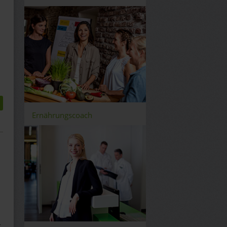
Ernährungscoach
r