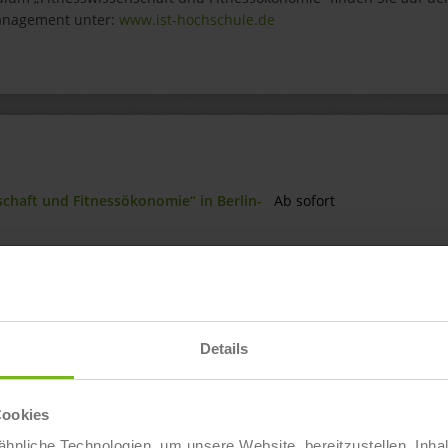
Management unter:
www.ist-hochschule.de
schaft und Fitnessökonomie“ in Berlin-
Ab sofort
nschaft und Fitnessökonomie“ in
Ab sofort
nschaft und Fitnessökonomie“ in
Ab sofort
Details
nschaft und Fitnessökonomie“ in Mainz
Ab sofort
Cookies
nschaft und Fitnessökonomie“ in Aachen-
Ab sofort
hnliche Technologien, um unsere Website bereitzustellen, Inha