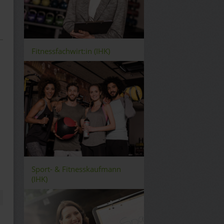
Fitnessfachwirt:in (IHK)
Sport- & Fitnesskaufmann
(IHK)