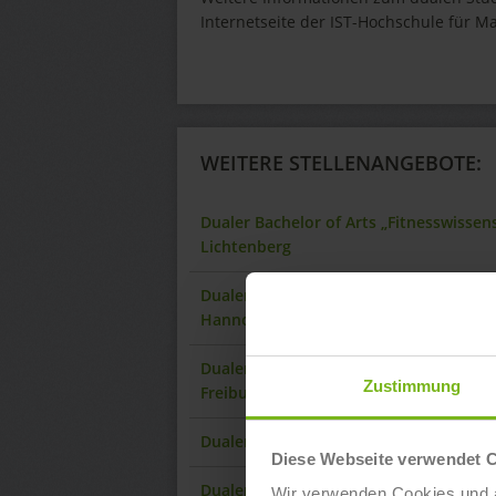
Internetseite der IST-Hochschule für 
WEITERE STELLENANGEBOTE:
Dualer Bachelor of Arts „Fitnesswissen
Lichtenberg
Dualer Bachelor of Arts „Fitnesswisse
Hannover-Hauptgüterbahnhof
Dualer Bachelor of Arts „Fitnesswisse
Zustimmung
Freiburg
Dualer Bachelor of Arts „Fitnesswisse
Diese Webseite verwendet 
Dualer Bachelor of Arts „Fitnesswisse
Wir verwenden Cookies und ä