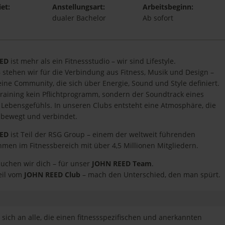
et:
Anstellungsart:
Arbeitsbeginn:
dualer Bachelor
Ab sofort
EED
ist mehr als ein Fitnessstudio – wir sind Lifestyle.
6 stehen wir für die Verbindung aus Fitness, Musik und Design –
eine Community, die sich über Energie, Sound und Style definiert.
 Training kein Pflichtprogramm, sondern der Soundtrack eines
Lebensgefühls. In unseren Clubs entsteht eine Atmosphäre, die
, bewegt und verbindet.
EED
ist Teil der RSG Group – einem der weltweit führenden
men im Fitnessbereich mit über 4,5 Millionen Mitgliedern.
suchen wir dich – für unser
JOHN REED Team
.
eil vom
JOHN REED Club
– mach den Unterschied, den man spürt.
sich an alle, die einen fitnessspezifischen und anerkannten