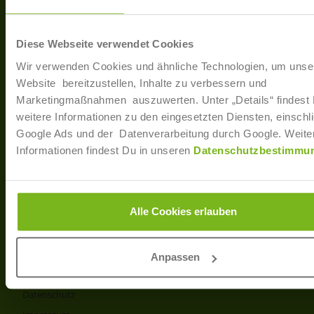
40233 Düsseldorf
Arbe
Regis
T: +49 (0)211 / 866 68 - 13
Diese Webseite verwendet Cookies
F: +49 (0)211 / 866 68 - 30
Wir verwenden Cookies und ähnliche Technologien, um unse
E-Mail: info@joborama.de
Website bereitzustellen, Inhalte zu verbessern und
Marketingmaßnahmen auszuwerten. Unter „Details“ findest
Über Uns
weitere Informationen zu den eingesetzten Diensten, einschli
Google Ads und der Datenverarbeitung durch Google. Weite
Veranstaltungen
Informationen findest Du in unseren
Datenschutzbestimmu
Ansprechpartner
Partner
Info
Alle Cookies erlauben
Produkt- und Preisliste
AGB
Anpassen
Disclaimer
Datenschutz