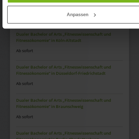
Dualer Bachelor of Arts „Fitnesswissenschaft und
Fitnessökonomie“ in Regensburg
Anpassen
Ab sofort
Dualer Bachelor of Arts „Fitnesswissenschaft und
Fitnessökonomie“ in Köln-Altstadt
Ab sofort
Dualer Bachelor of Arts „Fitnesswissenschaft und
Fitnessökonomie“ in Düsseldorf-Friedrichstadt
Ab sofort
Dualer Bachelor of Arts „Fitnesswissenschaft und
Fitnessökonomie“ in Braunschweig
Ab sofort
Dualer Bachelor of Arts „Fitnesswissenschaft und