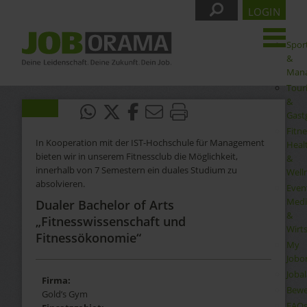
LOGIN
Spor
&
Man
Tour
&
Gast
Fitne
In Kooperation mit der IST-Hochschule für Management
Heal
bieten wir in unserem Fitnessclub die Möglichkeit,
&
innerhalb von 7 Semestern ein duales Studium zu
Well
absolvieren.
Even
Medi
Dualer Bachelor of Arts
&
„Fitnesswissenschaft und
Wirt
Fitnessökonomie“
My
Jobo
Joba
Firma:
Bewe
Gold’s Gym
FAQ