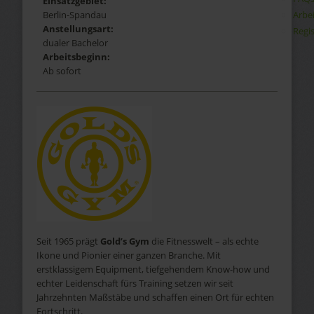
Einsatzgebiet:
Arbe
Berlin-Spandau
Anstellungsart:
Regis
dualer Bachelor
Arbeitsbeginn:
Ab sofort
Seit 1965 prägt
Gold’s Gym
die Fitnesswelt – als echte
Ikone und Pionier einer ganzen Branche. Mit
erstklassigem Equipment, tiefgehendem Know-how und
echter Leidenschaft fürs Training setzen wir seit
Jahrzehnten Maßstäbe und schaffen einen Ort für echten
Fortschritt.