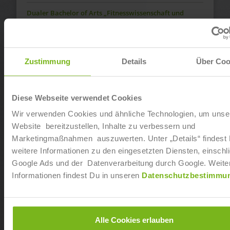
Dualer Bachelor of Arts „Fitnesswissenschaft und
Fitnessökonomie“ Berlin-Mühlenberg Center
Ab sofort
Zustimmung
Details
Über Coo
Dualer Bachelor of Arts „Fitnesswissenschaft und
Fitnessökonomie“ in Neumünster
Ab sofort
Diese Webseite verwendet Cookies
Wir verwenden Cookies und ähnliche Technologien, um unse
Dualer Bachelor of Arts „Fitnesswissenschaft und
Website bereitzustellen, Inhalte zu verbessern und
Fitnessökonomie“ in Dresden-Seidnitz
Marketingmaßnahmen auszuwerten. Unter „Details“ findest
Ab sofort
weitere Informationen zu den eingesetzten Diensten, einschli
Google Ads und der Datenverarbeitung durch Google. Weite
Informationen findest Du in unseren
Datenschutzbestimmu
Dualer Bachelor of Arts „Fitnesswissenschaft und
Fitnessökonomie“ in Koblenz
Ab sofort
Alle Cookies erlauben