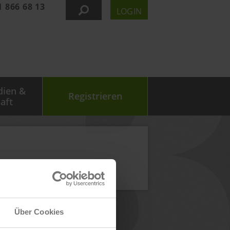
1 866 68 13
LOGIN
dien &
Registrieren
aft
Über Cookies