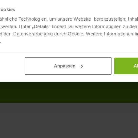
Cookies
Über Uns
Info
hnliche Technologien, um unsere Website bereitzustellen, Inha
ten. Unter „Details“ findest Du weitere Informationen zu den 
Veranstaltungen
Produ
d der Datenverarbeitung durch Google. Weitere Informationen fi
Ansprechpartner
AGB
.
Partner
Discl
Daten
Anpassen
A
Impr
Barrie