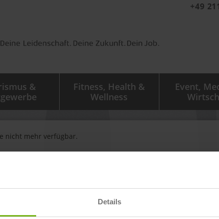
+49 21
rismus &
Fitness, Health &
Event, Me
tgewerbe
Wellness
Wirtsch
ge nicht mehr verfügbar.
igen zu sehen.
Details