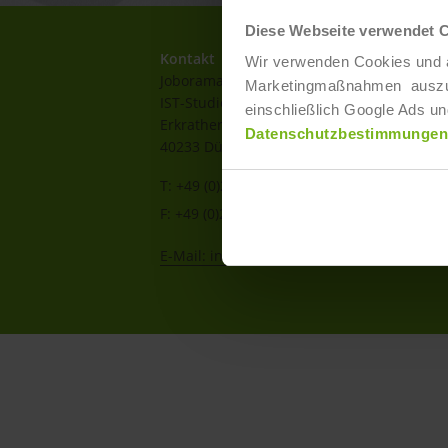
Diese Webseite verwendet 
Kontakt
Wir verwenden Cookies und ä
Joborama
Marketingmaßnahmen auszuwer
IST-Studieninstitut GmbH
einschließlich Google Ads un
Erkrather Str. 220a-c
Datenschutzbestimmungen
40233 Düsseldorf
T: +49 (0)211 / 866 68 - 13
F: +49 (0)211 / 866 68 - 30
E-Mail: info@joborama.de