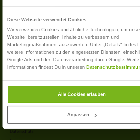
40233 Düsseldorf
Arbe
Regis
T: +49 (0)211 / 866 68 - 13
Diese Webseite verwendet Cookies
F: +49 (0)211 / 866 68 - 30
Wir verwenden Cookies und ähnliche Technologien, um unse
E-Mail: info@joborama.de
Website bereitzustellen, Inhalte zu verbessern und
Marketingmaßnahmen auszuwerten. Unter „Details“ findest
Über Uns
weitere Informationen zu den eingesetzten Diensten, einschli
Google Ads und der Datenverarbeitung durch Google. Weite
Veranstaltungen
Informationen findest Du in unseren
Datenschutzbestimmu
Ansprechpartner
Partner
Info
Alle Cookies erlauben
Produkt- und Preisliste
AGB
Anpassen
Disclaimer
Datenschutz