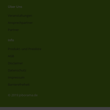
Über Uns
Veranstaltungen
Ansprechpartner
Partner
Info
Produkt- und Preisliste
AGB
Disclaimer
Datenschutz
Impressum
Barrierefreiheit
© 2019 joborama.de