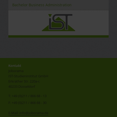
Bachelor Business Administration
Kontakt
Joborama
IST-Studieninstitut GmbH
Erkrather Str. 220a-c
40233 Düsseldorf
T: +49 (0)211 / 866 68 - 13
F: +49 (0)211 / 866 68 - 30
E-Mail: info@joborama.de