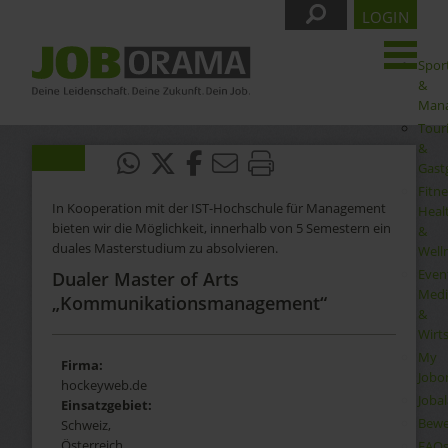
LOGIN
Spor
&
Man
Tour
&
Gast
Fitne
In Kooperation mit der IST-Hochschule für Management
Heal
bieten wir die Möglichkeit, innerhalb von 5 Semestern ein
&
duales Masterstudium zu absolvieren.
Well
Even
Dualer Master of Arts
Medi
„Kommunikationsmanagement“
&
Wirt
My
Firma:
Jobo
hockeyweb.de
Joba
Einsatzgebiet:
Bewe
Schweiz,
Österreich
FAQ