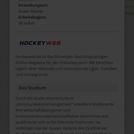
Anstellungsart:
Arbe
dualer Master
Regis
Arbeitsbeginn:
Ab sofort
hockeyweb.de ist das führenden deutschsprachigen
Online-Magazine für den Eishockeysport. Wir berichten
täglich über nationale und internationale Ligen, Transfers
und Hintergründe.
Das Studium
Durch ein duales Masterstudium
„Kommunikationsmanagement“ erweitern Studierende
ihre wirtschaftsbezogenen und
kommunikationswissenschaftlichen Kenntnisse und
qualifizieren sich so für führende Positionen. Sie
verbringen bei der dualen Variante den Großteil der
Studienzeit im Betrieb und werden in die betrieblichen