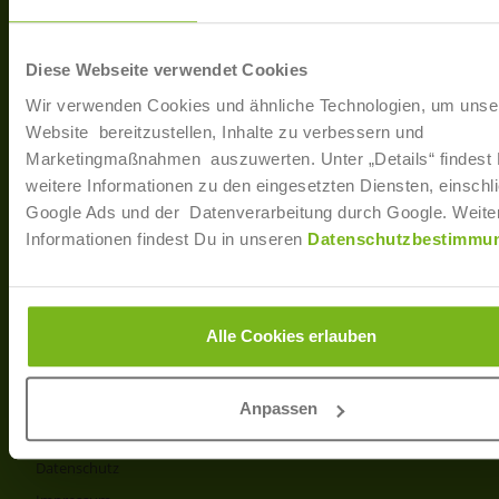
40233 Düsseldorf
Arbe
Regis
T: +49 (0)211 / 866 68 - 13
Diese Webseite verwendet Cookies
F: +49 (0)211 / 866 68 - 30
Wir verwenden Cookies und ähnliche Technologien, um unse
E-Mail: info@joborama.de
Website bereitzustellen, Inhalte zu verbessern und
Marketingmaßnahmen auszuwerten. Unter „Details“ findest
Über Uns
weitere Informationen zu den eingesetzten Diensten, einschli
Google Ads und der Datenverarbeitung durch Google. Weite
Veranstaltungen
Informationen findest Du in unseren
Datenschutzbestimmu
Ansprechpartner
Partner
Info
Alle Cookies erlauben
Produkt- und Preisliste
AGB
Anpassen
Disclaimer
Datenschutz