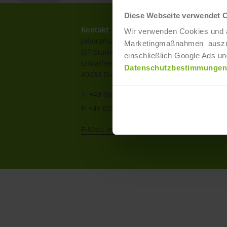
Diese Webseite verwendet 
Kontakt
Wir verwenden Cookies und ä
Joborama
Marketingmaßnahmen auszuwer
IST-Studieninstitut GmbH
einschließlich Google Ads un
Erkrather Str. 220a-c
Datenschutzbestimmungen
40233 Düsseldorf
T: +49 (0)211 / 866 68 - 13
F: +49 (0)211 / 866 68 - 30
E-Mail: info@joborama.de