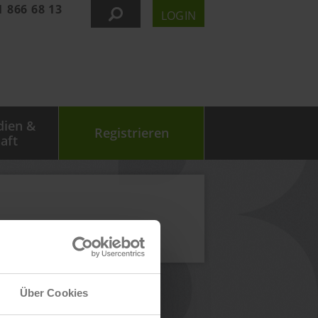
1 866 68 13
LOGIN
dien &
Registrieren
aft
Über Cookies