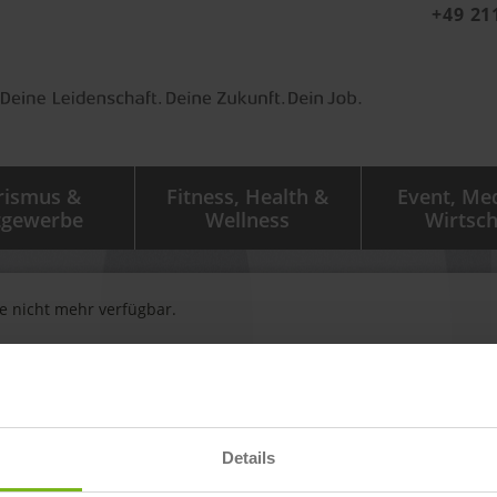
+49 21
rismus &
Fitness, Health &
Event, Me
tgewerbe
Wellness
Wirtsch
ge nicht mehr verfügbar.
igen zu sehen.
Details