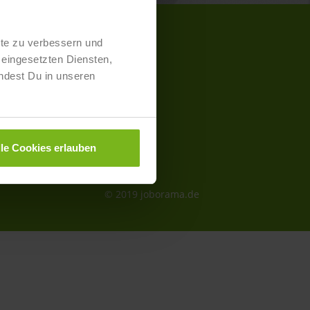
lte zu verbessern und
eingesetzten Diensten,
kt- und Preisliste
ndest Du in unseren
aimer
schutz
lle Cookies erlauben
essum
refreiheit
© 2019 joborama.de