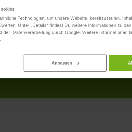
Cookies
Über Uns
Info
hnliche Technologien, um unsere Website bereitzustellen, Inha
ten. Unter „Details“ findest Du weitere Informationen zu den 
Veranstaltungen
Produ
d der Datenverarbeitung durch Google. Weitere Informationen fi
Ansprechpartner
AGB
.
Partner
Discl
Daten
Anpassen
A
Impr
Barrie