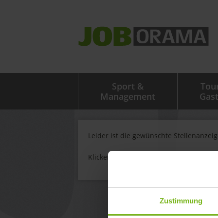
Sport &
Tou
Management
Gas
Leider ist die gewünschte Stellenanzei
Klicken Sie
hier
um weitere Stellenanze
Zustimmung