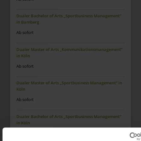
Dualer Bachelor of Arts „Sportbusiness Management“
in Bamberg
Ab sofort
Dualer Master of Arts „Kommunikationsmanagement“
in Köln
Ab sofort
Dualer Master of Arts „Sportbusiness Management“ in
Köln
Ab sofort
Dualer Bachelor of Arts „Sportbusiness Management“
in Köln
Ab sofort